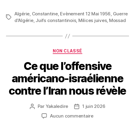
Algérie
,
Constantine
,
Evènement 12 Mai 1956
,
Guerre
Étiquettes
d'Algérie
,
Juifs constantinois
,
Milices juives
,
Mossad
Catégories
NON CLASSÉ
Ce que l’offensive
américano-israélienne
contre l’Iran nous révèle
Par
Yakaledire
1 juin 2026
Auteur
Date
de
de
sur
Aucun commentaire
l’article
l’article
Ce
que