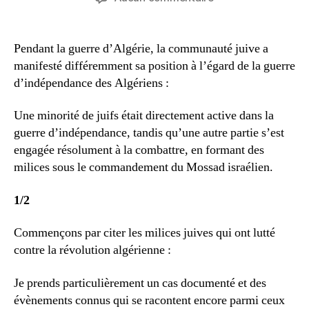
l’article
l’article
Mossad,milices
juives
et
Pendant la guerre d’Algérie, la communauté juive a
juifs
manifesté différemment sa position à l’égard de la guerre
sympatisants
d’indépendance des Algériens :
FLN.
Constantine,
Une minorité de juifs était directement active dans la
les
guerre d’indépendance, tandis qu’une autre partie s’est
évènements
du
engagée résolument à la combattre, en formant des
12
milices sous le commandement du Mossad israélien.
mai
1956
1/2
Commençons par citer les milices juives qui ont lutté
contre la révolution algérienne :
Je prends particulièrement un cas documenté et des
évènements connus qui se racontent encore parmi ceux