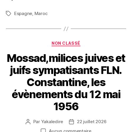
Espagne
,
Maroc
Étiquettes
Catégories
NON CLASSÉ
Mossad,milices juives et
juifs sympatisants FLN.
Constantine, les
évènements du 12 mai
1956
Par
Yakaledire
22 juillet 2026
Auteur
Date
de
de
sur
Aucun commentaire