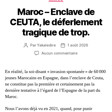
Maroc – Enclave de
CEUTA, le déferlement
tragique de trop.
Par
Yakaledire
1 août 2026
Auteur
Date
de
de
sur
Aucun commentaire
l’article
l’article
Maroc
–
Enclave
En réalité, la soi-disant « invasion spontanée » de 60 000
de
jeunes Marocains en Espagne, dans l’enclave de Ceuta,
CEUTA,
ne constitue pas la première et certainement pas la
le
dernière tentative à l’égard de l’Espagne de la part du
déferlement
Maroc.
tragique
de
trop.
Nous l’avons déjà vu en 2021, quand, pour punir