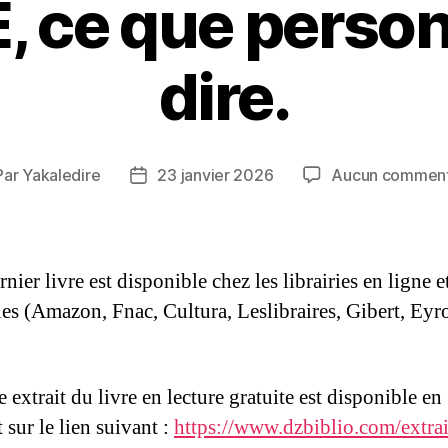
, ce que person
dire.
Par
Yakaledire
23 janvier 2026
Aucun comment
teur
Date
de
ticle
l’article
ier livre est disponible chez les librairies en ligne e
ues (Amazon, Fnac, Cultura, Leslibraires, Gibert, Eyro
 extrait du livre en lecture gratuite est disponible en
 sur le lien suivant :
https://www.dzbiblio.com/extrai