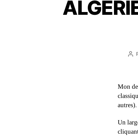
ALGERIE
Au
de
l’ar
Mon dern
classiq
autres).
Un large
cliquant