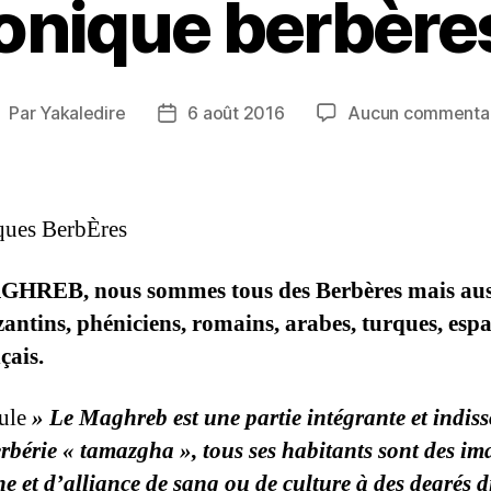
onique berbères
Par
Yakaledire
6 août 2016
Aucun commenta
uteur
Date
e
de
’article
l’article
ques BerbÈres
HREB, nous sommes tous des Berbères mais aus
antins, phéniciens, romains, arabes, turques, esp
çais.
ule
» Le Maghreb est une partie intégrante et indiss
erbérie « tamazgha », tous ses habitants sont des i
ne et d’alliance de sang ou de culture à des degrés d