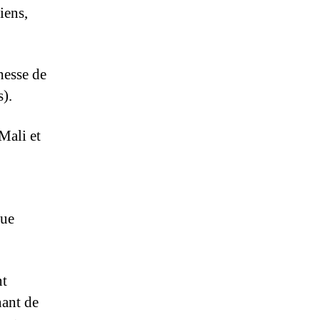
iens,
hesse de
s).
Mali et
que
nt
nant de