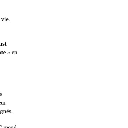
 vie.
ust
nte
» en
s
eur
égnés.
JC mené