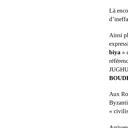
Là encor
d’ineffa
Ainsi p
express
biya
» q
référen
JUGHURT
BOUD
Aux Rom
Byzantin
« civil
Arriven