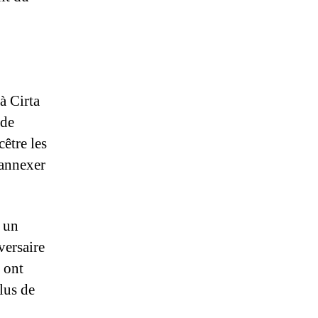
à Cirta
 de
cêtre les
 annexer
 un
versaire
 ont
plus de