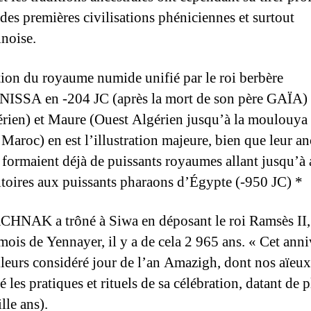
 des premières civilisations phéniciennes et surtout
inoise.
tion du royaume numide unifié par le roi berbère
SSA en -204 JC (après la mort de son père GAÏA) 
gérien) et Maure (Ouest Algérien jusqu’à la moulouya
 Maroc) en est l’illustration majeure, bien que leur an
 formaient déjà de puissants royaumes allant jusqu’à
ritoires aux puissants pharaons d’Égypte (-950 JC) *
HNAK a trôné à Siwa en déposant le roi Ramsès II,
mois de Yennayer, il y a de cela 2 965 ans. « Cet anni
illeurs considéré jour de l’an Amazigh, dont nos aïeux
 les pratiques et rituels de sa célébration, datant de 
lle ans).