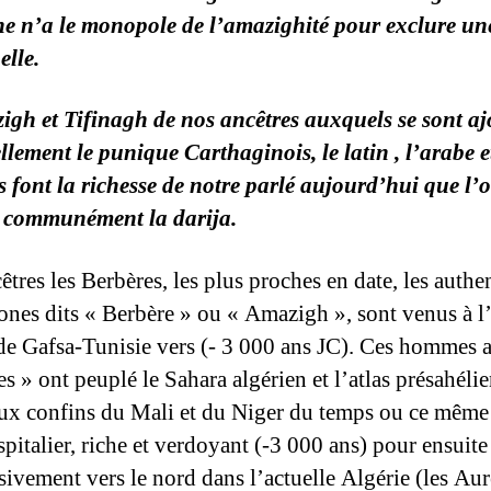
e n’a le monopole de l’amazighité pour exclure une
elle.
igh et Tifinagh de nos ancêtres auxquels se sont aj
ellement le punique Carthaginois, le latin , l’arabe e
s font la richesse de notre parlé aujourd’hui que l’
communément la darija.
êtres les Berbères, les plus proches en date, les authe
ones dits « Berbère » ou « Amazigh », sont venus à l
de Gafsa-Tunisie vers (- 3 000 ans JC). Ces hommes 
s » ont peuplé le Sahara algérien et l’atlas présahéli
ux confins du Mali et du Niger du temps ou ce même
spitalier, riche et verdoyant (-3 000 ans) pour ensuit
sivement vers le nord dans l’actuelle Algérie (les Aur