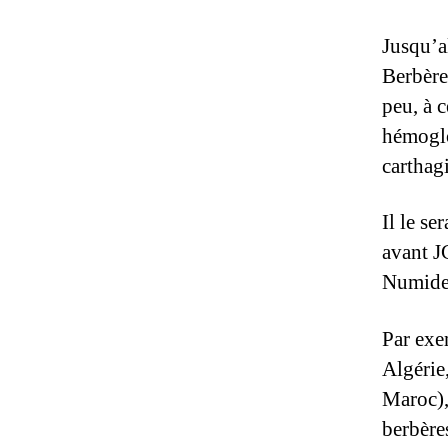
Jusqu’al
Berbère
peu, à 
hémoglo
carthag
Il le se
avant J
Numides
Par exem
Algérie
Maroc),
berbère