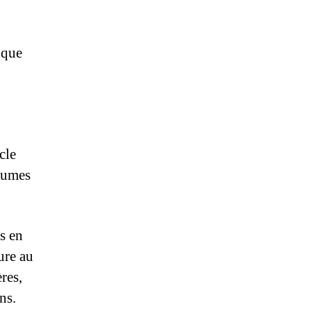
 que
cle
yaumes
és en
ure au
res,
ns.