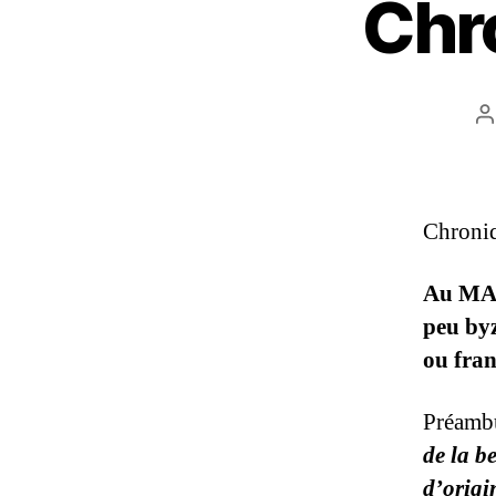
Chr
A
d
l
Chroni
Au MAG
peu byz
ou fran
Préamb
de la b
d’origi