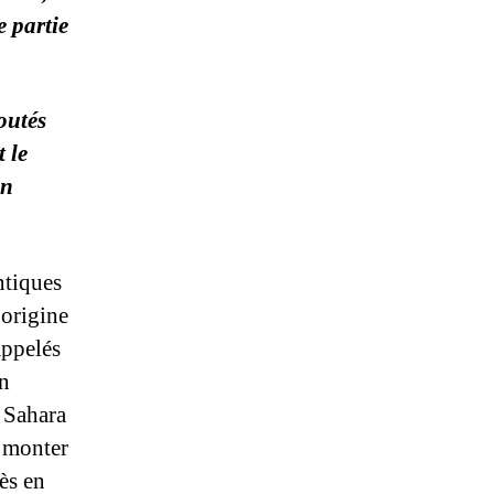
 partie
outés
t le
on
ntiques
’origine
appelés
en
 Sahara
e monter
ès en