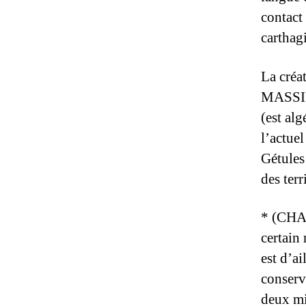
contact
carthag
La créa
MASSINI
(est al
l’actuel
Gétules
des ter
* (CHAC
certain 
est d’a
conservé
deux mi