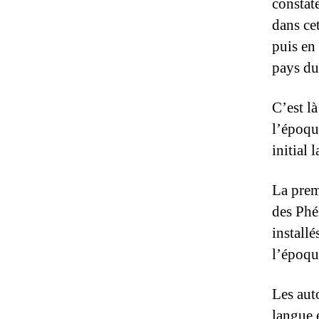
constate
dans cet
puis en 
pays du
C’est l
l’époqu
initial 
La prem
des Phé
installé
l’époqu
Les aut
langue e