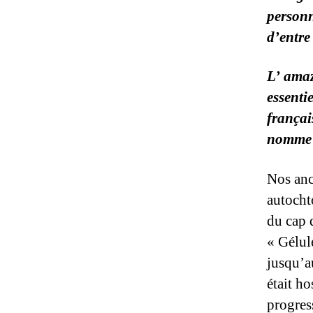
personn
d’entre 
L’ amaz
essenti
françai
nomme 
Nos anc
autocht
du cap 
« Gélule
jusqu’a
était ho
progres