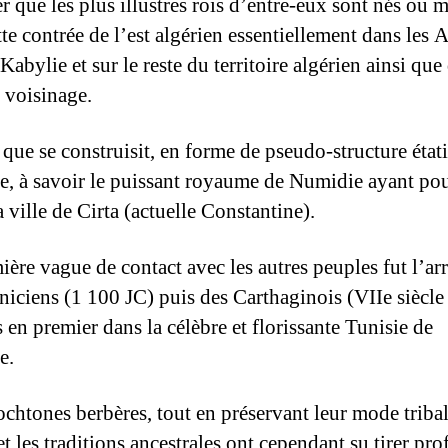
r que les plus illustres rois d’entre-eux sont nés ou 
te contrée de l’est algérien essentiellement dans les 
Kabylie et sur le reste du territoire algérien ainsi que
 voisinage.
à que se construisit, en forme de pseudo-structure état
e, à savoir le puissant royaume de Numidie ayant pou
la ville de Cirta (actuelle Constantine).
ière vague de contact avec les autres peuples fut l’ar
niciens (1 100 JC) puis des Carthaginois (VIIe siècle
s en premier dans la célèbre et florissante Tunisie de
e.
ochtones berbères, tout en préservant leur mode tribal
t les traditions ancestrales ont cependant su tirer pro