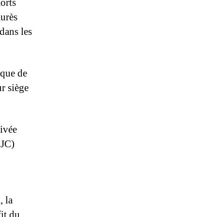
morts
Aurès
 dans les
ique de
r siège
rivée
 JC)
, la
fit du