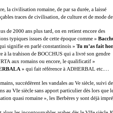
e, la civilisation romaine, de par sa durée, a laissé
çables traces de civilisation, de culture et de mode de
lus de 2000 ans plus tard, on en retient encore des
ions typiques issues de cette époque comme »
Bacch
ui signifie en parlé constantinois »
Tu m’as fait ho
ce à la trahison de BOCCHUS qui a livré son gendre
A aux romains ou encore, le qualificatif »
ERBALA
» qui fait référence à ADHERBAL etc.…
ains, succédèrent les vandales au Ve siècle, suivi de
s au VIe siècle sans apport particulier dès lors que l
isation quasi romaine », les Berbères y sont déjà impr
t alors les incontournables arabes dès le VIIe siècle 