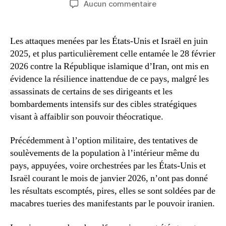
sur
Aucun commentaire
l’article
l’article
Ce
que
l’offensive
Les attaques menées par les États-Unis et Israël en juin
américano-
2025, et plus particulièrement celle entamée le 28 février
israélienne
2026 contre la République islamique d’Iran, ont mis en
contre
évidence la résilience inattendue de ce pays, malgré les
l’Iran
assassinats de certains de ses dirigeants et les
nous
bombardements intensifs sur des cibles stratégiques
révèle
visant à affaiblir son pouvoir théocratique.
Précédemment à l’option militaire, des tentatives de
soulèvements de la population à l’intérieur même du
pays, appuyées, voire orchestrées par les États-Unis et
Israël courant le mois de janvier 2026, n’ont pas donné
les résultats escomptés, pires, elles se sont soldées par de
macabres tueries des manifestants par le pouvoir iranien.