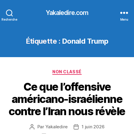
Yakaledire.com
Recherche
Menu
Étiquette :
Donald Trump
Catégories
NON CLASSÉ
Ce que l’offensive
américano-israélienne
contre l’Iran nous révèle
Par
Yakaledire
1 juin 2026
Auteur
Date
de
de