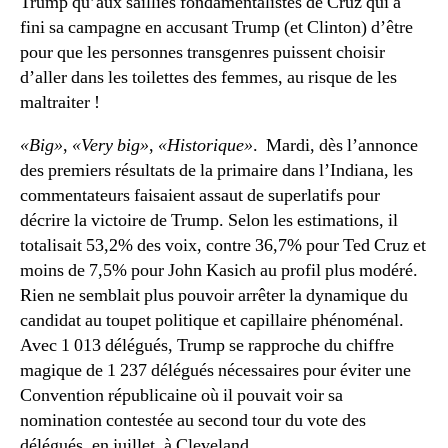
Trump qu’aux saillies fondamentalistes de Cruz qui a
fini sa campagne en accusant Trump (et Clinton) d’être
pour que les personnes transgenres puissent choisir
d’aller dans les toilettes des femmes, au risque de les
maltraiter !
«Big»
,
«Very big»
,
«Historique»
. Mardi, dès l’annonce
des premiers résultats de la primaire dans l’Indiana, les
commentateurs faisaient assaut de superlatifs pour
décrire la victoire de Trump. Selon les estimations, il
totalisait 53,2% des voix, contre 36,7% pour Ted Cruz et
moins de 7,5% pour John Kasich au profil plus modéré.
Rien ne semblait plus pouvoir arrêter la dynamique du
candidat au toupet politique et capillaire phénoménal.
Avec 1 013 délégués, Trump se rapproche du chiffre
magique de 1 237 délégués nécessaires pour éviter une
Convention républicaine où il pouvait voir sa
nomination contestée au second tour du vote des
délégués, en juillet, à Cleveland.