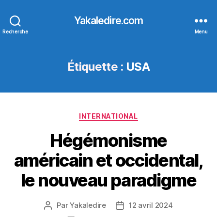
Yakaledire.com
Recherche
Menu
Étiquette :
USA
Catégories
INTERNATIONAL
Hégémonisme
américain et occidental,
le nouveau paradigme
Par
Yakaledire
12 avril 2024
Auteur
Date
de
de