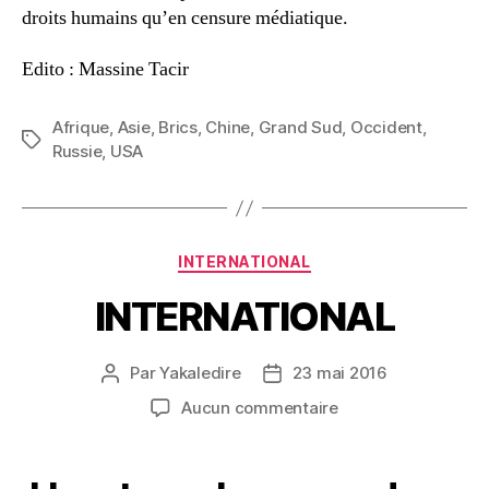
droits humains qu’en censure médiatique.
Edito : Massine Tacir
Afrique
,
Asie
,
Brics
,
Chine
,
Grand Sud
,
Occident
,
Étiquettes
Russie
,
USA
Catégories
INTERNATIONAL
INTERNATIONAL
Par
Yakaledire
23 mai 2016
Auteur
Date
de
de
sur
Aucun commentaire
l’article
l’article
INTERNATIONAL