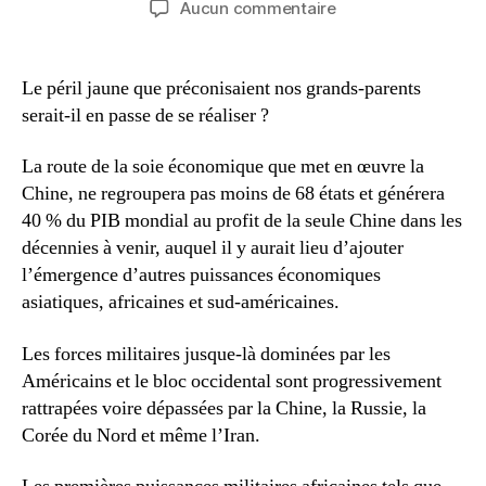
sur
Aucun commentaire
l’article
l’article
Hégémonisme
américain
et
Le péril jaune que préconisaient nos grands-parents
occidental,
serait-il en passe de se réaliser ?
le
nouveau
La route de la soie économique que met en œuvre la
paradigme
Chine, ne regroupera pas moins de 68 états et générera
40 % du PIB mondial au profit de la seule Chine dans les
décennies à venir, auquel il y aurait lieu d’ajouter
l’émergence d’autres puissances économiques
asiatiques, africaines et sud-américaines.
Les forces militaires jusque-là dominées par les
Américains et le bloc occidental sont progressivement
rattrapées voire dépassées par la Chine, la Russie, la
Corée du Nord et même l’Iran.