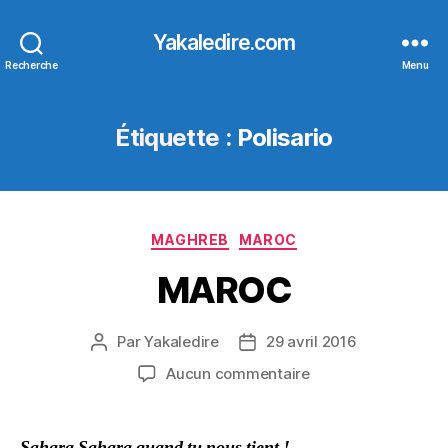
Yakaledire.com
Recherche
Menu
Étiquette :
Polisario
Catégories
MAGHREB
MAROC
MAROC
Par
Yakaledire
29 avril 2016
Auteur
Date
de
de
sur
Aucun commentaire
l’article
l’article
MAROC
Sahara Sahara quand tu nous tient !