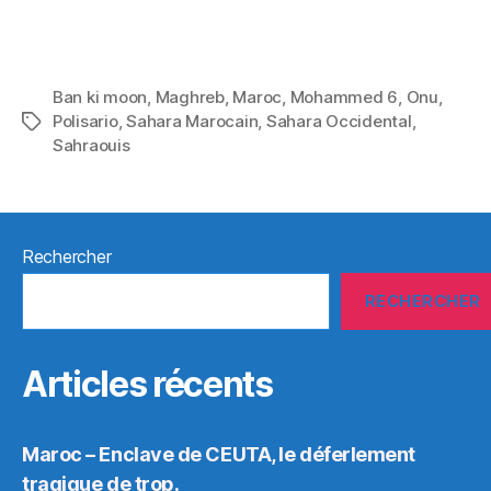
Ban ki moon
,
Maghreb
,
Maroc
,
Mohammed 6
,
Onu
,
Polisario
,
Sahara Marocain
,
Sahara Occidental
,
Étiquettes
Sahraouis
Rechercher
RECHERCHER
Articles récents
Maroc – Enclave de CEUTA, le déferlement
tragique de trop.