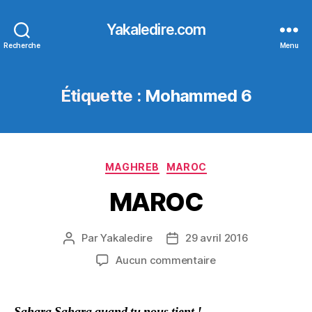
Yakaledire.com
Recherche
Menu
Étiquette :
Mohammed 6
Catégories
MAGHREB
MAROC
MAROC
Par
Yakaledire
29 avril 2016
Auteur
Date
de
de
sur
Aucun commentaire
l’article
l’article
MAROC
Sahara Sahara quand tu nous tient !