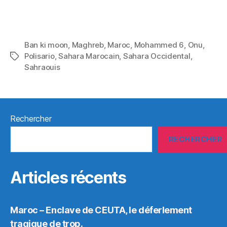
Ban ki moon
,
Maghreb
,
Maroc
,
Mohammed 6
,
Onu
,
Polisario
,
Sahara Marocain
,
Sahara Occidental
,
Étiquettes
Sahraouis
Rechercher
RECHERCHER
Articles récents
Maroc – Enclave de CEUTA, le déferlement
tragique de trop.