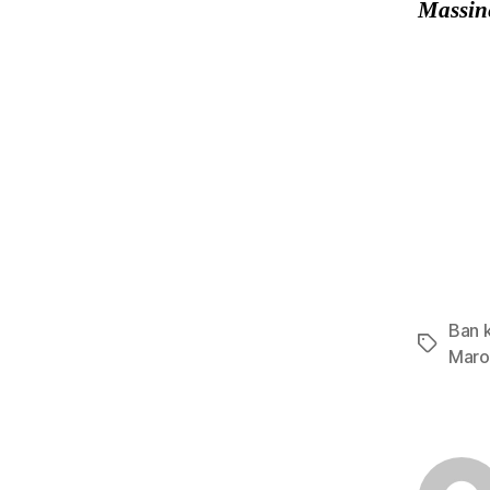
Massine
Ban 
Étiquett
Maro