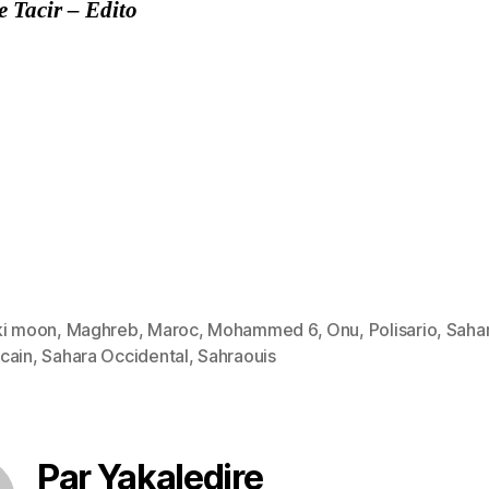
 Tacir – Edito
ki moon
,
Maghreb
,
Maroc
,
Mohammed 6
,
Onu
,
Polisario
,
Saha
es
cain
,
Sahara Occidental
,
Sahraouis
Par Yakaledire