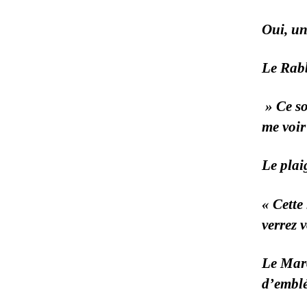
Oui, un
Le Rabb
» Ce so
me voir
Le plai
« Cette 
verrez v
Le Mar
d’emblé