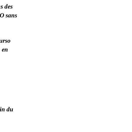
s des
SO sans
urso
, en
in du