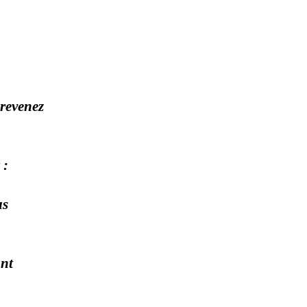
 revenez
 :
us
ant