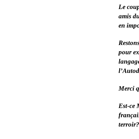
Le coup
amis du
en impo
Restons
pour ex
langage
l’Autod
Merci 
Est-ce 
françai
terroir