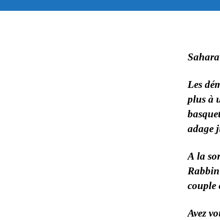
Sahara 
Les dé
plus à 
basquet
adage 
A la sor
Rabbin 
couple e
Avez v