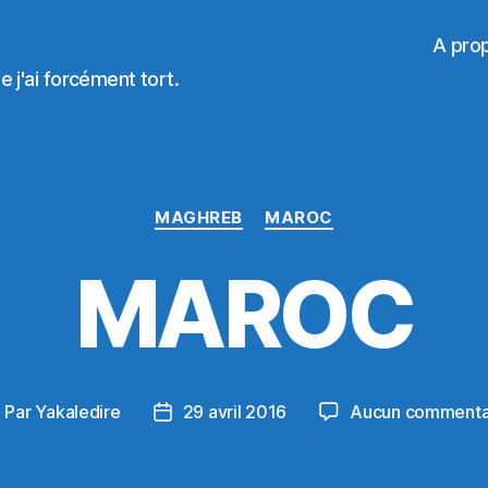
A pro
 j'ai forcément tort.
Catégories
MAGHREB
MAROC
MAROC
Par
Yakaledire
29 avril 2016
Aucun commenta
uteur
Date
e
de
article
l’article