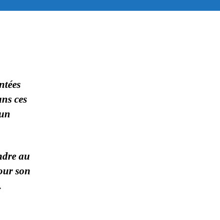
ntées
ans ces
 un
indre au
pour son
.