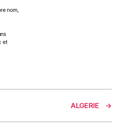
pre nom,
ans
 et
ALGERIE
→