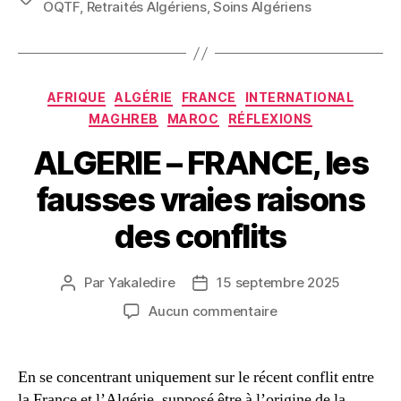
OQTF
,
Retraités Algériens
,
Soins Algériens
Catégories
AFRIQUE
ALGÉRIE
FRANCE
INTERNATIONAL
MAGHREB
MAROC
RÉFLEXIONS
ALGERIE – FRANCE, les
fausses vraies raisons
des conflits
Par
Yakaledire
15 septembre 2025
Auteur
Date
de
de
sur
Aucun commentaire
l’article
l’article
ALGERIE
–
FRANCE,
En se concentrant uniquement sur le récent conflit entre
les
la France et l’Algérie, supposé être à l’origine de la