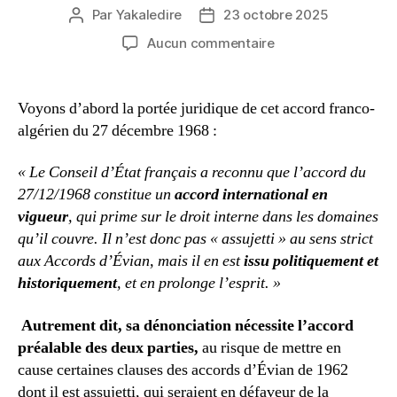
Par
Yakaledire
23 octobre 2025
Auteur
Date
de
de
sur
Aucun commentaire
l’article
l’article
L’instrumentalisati
politique
de
Voyons d’abord la portée juridique de cet accord franco-
l’accord
algérien du 27 décembre 1968 :
de
décembre
« Le Conseil d’État français a reconnu que l’accord du
1968,
27/12/1968 constitue un
accord international en
déjà
vigueur
, qui prime sur le droit interne dans les domaines
vidé
de
qu’il couvre. Il n’est donc pas « assujetti » au sens strict
sa
aux Accords d’Évian, mais il en est
issu politiquement et
substance.
historiquement
, et en prolonge l’esprit. »
Autrement dit, sa dénonciation nécessite l’accord
préalable des deux parties,
au risque de mettre en
cause certaines clauses des accords d’Évian de 1962
dont il est assujetti, qui seraient en défaveur de la