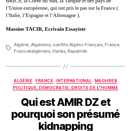
BRICS, la Corée du Sud, la Turquie et des pays de
l’Union européenne, qui ont pris le pas sur la France (
l’Italie, l’Espagne et l’Allemagne ).
Massine TACIR, Ecrivain Essayiste
Algérie
,
Algériens
,
conflits Algéro-Français
,
France
,
Étiquettes
Francoéalgériens
,
Harkis
,
Rapatriés
Catégories
ALGÉRIE
FRANCE
INTERNATIONAL
MAGHREB
POLITIQUE, DÉMOCRATIE, DROITS DE L"HOMME
Qui est AMIR DZ et
pourquoi son présumé
kidnapping