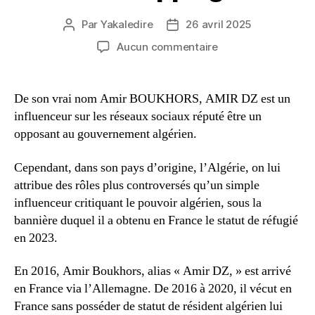
Par
Yakaledire
26 avril 2025
Auteur
Date
de
de
sur
Aucun commentaire
l’article
l’article
Qui
est
AMIR
De son vrai nom Amir BOUKHORS, AMIR DZ est un
DZ
influenceur sur les réseaux sociaux réputé être un
et
opposant au gouvernement algérien.
pourquoi
son
Cependant, dans son pays d’origine, l’Algérie, on lui
présumé
attribue des rôles plus controversés qu’un simple
kidnapping
influenceur critiquant le pouvoir algérien, sous la
bannière duquel il a obtenu en France le statut de réfugié
en 2023.
En 2016, Amir Boukhors, alias « Amir DZ, » est arrivé
en France via l’Allemagne. De 2016 à 2020, il vécut en
France sans posséder de statut de résident algérien lui