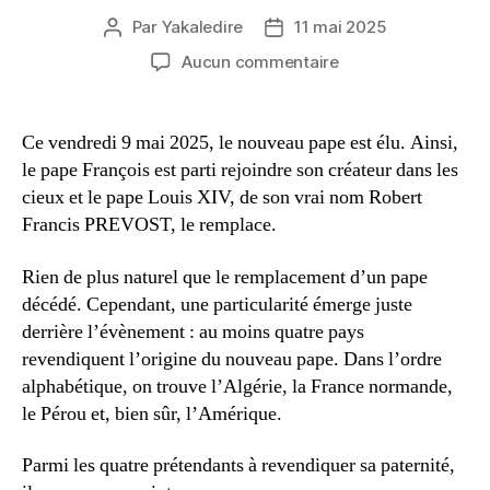
Par
Yakaledire
11 mai 2025
Auteur
Date
de
de
sur
Aucun commentaire
l’article
l’article
Un
pape
algérien,
Ce vendredi 9 mai 2025, le nouveau pape est élu. Ainsi,
il
le pape François est parti rejoindre son créateur dans les
ne
cieux et le pape Louis XIV, de son vrai nom Robert
faut
Francis PREVOST, le remplace.
pas
délirer !
Rien de plus naturel que le remplacement d’un pape
décédé. Cependant, une particularité émerge juste
derrière l’évènement : au moins quatre pays
revendiquent l’origine du nouveau pape. Dans l’ordre
alphabétique, on trouve l’Algérie, la France normande,
le Pérou et, bien sûr, l’Amérique.
Parmi les quatre prétendants à revendiquer sa paternité,