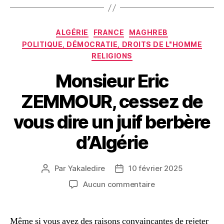
Catégories
ALGÉRIE
FRANCE
MAGHREB
POLITIQUE, DÉMOCRATIE, DROITS DE L"HOMME
RELIGIONS
Monsieur Eric
ZEMMOUR, cessez de
vous dire un juif berbère
d’Algérie
Par
Yakaledire
10 février 2025
Auteur
Date
de
de
sur
Aucun commentaire
l’article
l’article
Monsieur
Eric
ZEMMOUR,
Même si vous avez des raisons convaincantes de rejeter