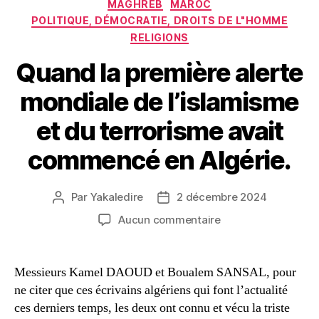
MAGHREB
MAROC
POLITIQUE, DÉMOCRATIE, DROITS DE L"HOMME
RELIGIONS
Quand la première alerte
mondiale de l’islamisme
et du terrorisme avait
commencé en Algérie.
Par
Yakaledire
2 décembre 2024
Auteur
Date
de
de
sur
Aucun commentaire
l’article
l’article
Quand
la
première
Messieurs Kamel DAOUD et Boualem SANSAL, pour
alerte
ne citer que ces écrivains algériens qui font l’actualité
mondiale
ces derniers temps, les deux ont connu et vécu la triste
de