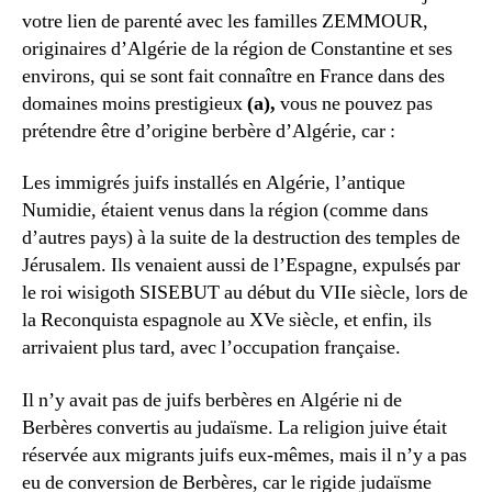
cessez
votre lien de parenté avec les familles ZEMMOUR,
de
originaires d’Algérie de la région de Constantine et ses
vous
environs, qui se sont fait connaître en France dans des
dire
domaines moins prestigieux
(a)
,
vous ne pouvez pas
un
prétendre être d’origine berbère d’Algérie, car :
juif
berbère
d’Algérie
Les immigrés juifs installés en Algérie, l’antique
Numidie, étaient venus dans la région (comme dans
d’autres pays) à la suite de la destruction des temples de
Jérusalem. Ils venaient aussi de l’Espagne, expulsés par
le roi wisigoth SISEBUT au début du VIIe siècle, lors de
la Reconquista espagnole au XVe siècle, et enfin, ils
arrivaient plus tard, avec l’occupation française.
Il n’y avait pas de juifs berbères en Algérie ni de
Berbères convertis au judaïsme. La religion juive était
réservée aux migrants juifs eux-mêmes, mais il n’y a pas
eu de conversion de Berbères, car le rigide judaïsme