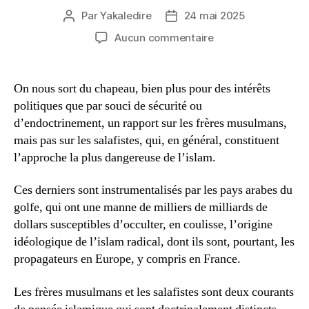
Par
Yakaledire
24 mai 2025
Auteur
Date
de
de
sur
Aucun commentaire
l’article
l’article
L’art
et
la
On nous sort du chapeau, bien plus pour des intérêts
manière
politiques que par souci de sécurité ou
de
d’endoctrinement, un rapport sur les frères musulmans,
naviguer
mais pas sur les salafistes, qui, en général, constituent
sur
l’approche la plus dangereuse de l’islam.
les
flots
de
Ces derniers sont instrumentalisés par les pays arabes du
l’Islam
golfe, qui ont une manne de milliers de milliards de
dollars susceptibles d’occulter, en coulisse, l’origine
idéologique de l’islam radical, dont ils sont, pourtant, les
propagateurs en Europe, y compris en France.
Les frères musulmans et les salafistes sont deux courants