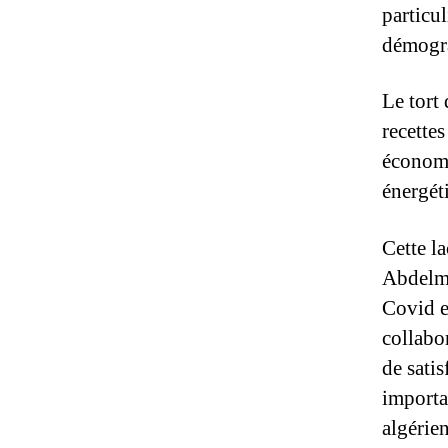
particu
démogra
Le tort
recette
économi
énergét
Cette l
Abdelma
Covid e
collabor
de satis
importa
algérien