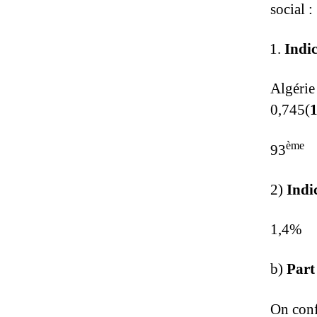
social :
Indi
Alg
0,745(
ème
93
2)
Indi
1,4
b)
Part
On conf