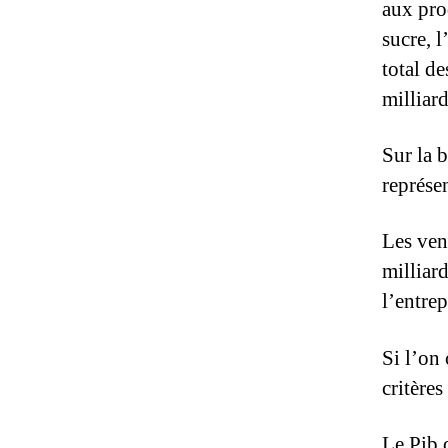
aux prod
sucre, l
total de
milliar
Sur la 
représe
Les ven
milliard
l’entrep
Si l’on
critères
Le Pib 