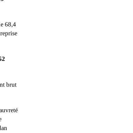
de 68,4
reprise
52
nt brut
pauvreté
e
lan