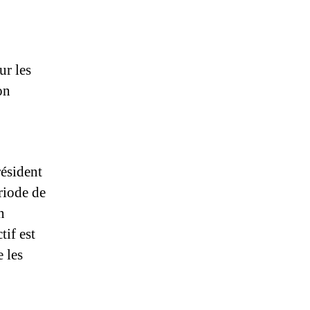
ur les
on
résident
riode de
n
tif est
e les