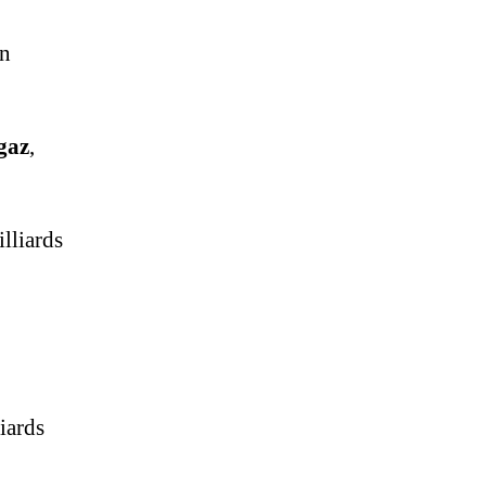
on
 gaz
,
lliards
iards