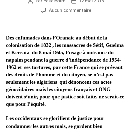
Par
Yakaledire
12 mai 2016
Auteur
Date
de
de
sur
Aucun commentaire
l’article
l’article
ALGERIE
Des enfumades dans l’Oranaie au début de la
colonisation de 1832 , les massacres de Sétif, Guelma
et Kerrata du 8 mai 1945, l’usage à outrance du
napalm pendant la guerre d’indépendance de 1954-
1962 et ses tortures, par cette France qui se prévaut
des droits de l’homme et du citoyen, se n’est pas
seulement les algériens qui dénoncent ces actes
génocidaires mais les citoyens français et ONG
doivent s’unir, pour que justice soit faite, ne serait-ce
que pour l’équité.
Les occidentaux se glorifient de justice pour
condamner les autres mais, se gardent bien