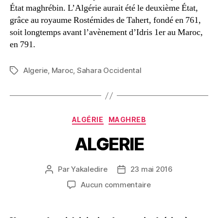
État maghrébin. L’Algérie aurait été le deuxième État,
grâce au royaume Rostémides de Tahert, fondé en 761,
soit longtemps avant l’avènement d’Idris 1er au Maroc,
en 791.
Algerie
,
Maroc
,
Sahara Occidental
Étiquettes
Catégories
ALGÉRIE
MAGHREB
ALGERIE
Par
Yakaledire
23 mai 2016
Auteur
Date
de
de
sur
Aucun commentaire
l’article
l’article
ALGERIE