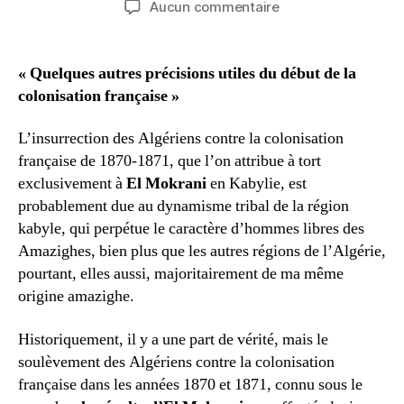
sur
Aucun commentaire
l’article
l’article
ALGÉRIE,
révolte
de
« Quelques autres précisions utiles du début de la
Mokrani
colonisation française »
ou
révolte
L’insurrection des Algériens contre la colonisation
au
française de 1870-1871, que l’on attribue à tort
pluriel
exclusivement à
El Mokrani
en Kabylie, est
probablement due au dynamisme tribal de la région
kabyle, qui perpétue le caractère d’hommes libres des
Amazighes, bien plus que les autres régions de l’Algérie,
pourtant, elles aussi, majoritairement de ma même
origine amazighe.
Historiquement, il y a une part de vérité, mais le
soulèvement des Algériens contre la colonisation
française dans les années 1870 et 1871, connu sous le