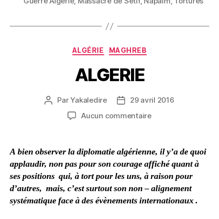
Guerre Algerie
,
Massacre de Setif
,
Napalm
,
Tortures
Catégories
ALGÉRIE
MAGHREB
ALGERIE
Par
Yakaledire
29 avril 2016
Auteur
Date
de
de
sur
Aucun commentaire
l’article
l’article
ALGERIE
A bien observer la diplomatie algérienne, il y’a de quoi
applaudir, non pas pour son courage affiché quant à
ses positions qui, à tort pour les uns, à raison pour
d’autres, mais, c’est surtout son non – alignement
systématique face à des évènements internationaux .