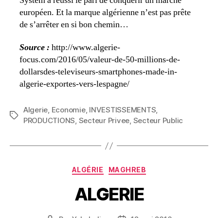
System a réussi le pari de conquérir un marché
européen. Et la marque algérienne n’est pas prête
de s’arrêter en si bon chemin…
Source :
http://www.algerie-
focus.com/2016/05/valeur-de-50-millions-de-
dollarsdes-televiseurs-smartphones-made-in-
algerie-exportes-vers-lespagne/
Algerie
,
Economie
,
INVESTISSEMENTS
,
Étiquettes
PRODUCTIONS
,
Secteur Privee
,
Secteur Public
Catégories
ALGÉRIE
MAGHREB
ALGERIE