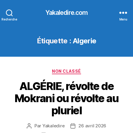
Yakaledire.com
Recherche
Menu
Étiquette :
Algerie
Catégories
NON CLASSÉ
ALGÉRIE, révolte de
Mokrani ou révolte au
pluriel
Par
Yakaledire
26 avril 2026
Auteur
Date
de
de