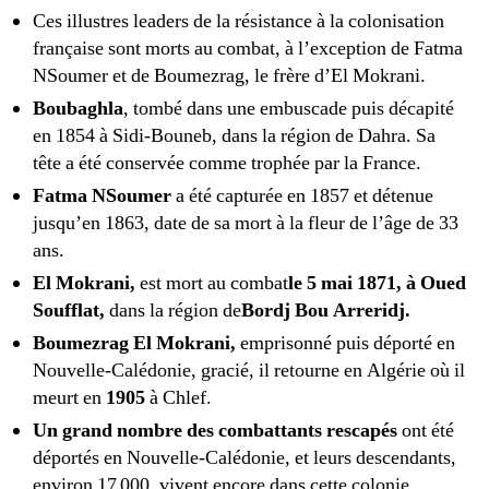
Ces illustres leaders de la résistance à la colonisation
française sont morts au combat, à l’exception de Fatma
NSoumer et de Boumezrag, le frère d’El Mokrani.
Boubaghla
, tombé dans une embuscade puis décapité
en 1854 à Sidi-Bouneb, dans la région de Dahra. Sa
tête a été conservée comme trophée par la France.
Fatma NSoumer
a été capturée en 1857 et détenue
jusqu’en 1863, date de sa mort à la fleur de l’âge de 33
ans.
El Mokrani,
est mort au combat
le 5 mai 1871
, à
Oued
Soufflat
,
dans la région de
Bordj Bou Arreridj.
Boumezrag El Mokrani,
emprisonné puis déporté en
Nouvelle-Calédonie, gracié, il retourne en Algérie où il
meurt en
1905
à Chlef.
Un grand nombre des combattants rescapés
ont été
déportés en Nouvelle-Calédonie, et leurs descendants,
environ 17 000, vivent encore dans cette colonie