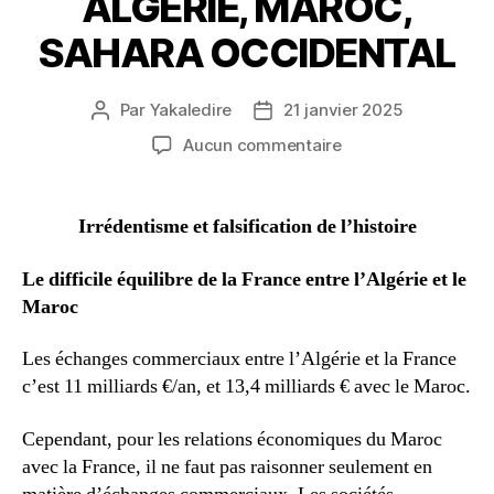
ALGÉRIE, MAROC,
SAHARA OCCIDENTAL
Par
Yakaledire
21 janvier 2025
Auteur
Date
de
de
sur
Aucun commentaire
l’article
l’article
ALGÉRIE,
MAROC,
SAHARA
Irrédentisme et falsification de l’histoire
OCCIDENTAL
Le difficile équilibre de la France entre l’Algérie et le
Maroc
Les échanges commerciaux entre l’Algérie et la France
c’est 11 milliards €/an, et 13,4 milliards € avec le Maroc.
Cependant, pour les relations économiques du Maroc
avec la France, il ne faut pas raisonner seulement en