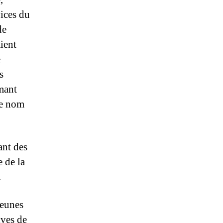
vices du
de
ient
e
s
mant
le nom
ant des
e de la
.
jeunes
ives de