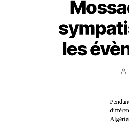
Mossad,
sympati
les évè
Au
de
l’a
Pendant
différe
Algérie