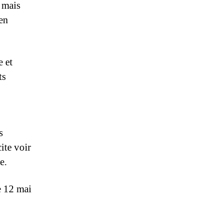
 mais
ien
e et
ts
s
ite voir
e.
e 12 mai