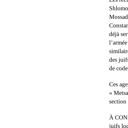
Shlomo 
Mossad 
Constan
déjà se
l’armée
similai
des jui
de code 
Ces age
« Metsad
section
À CONST
juifs lo