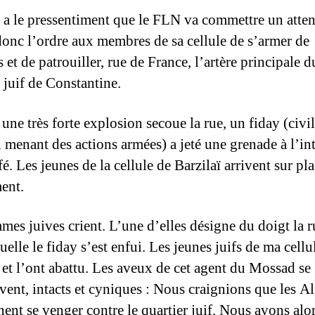
ï a le pressentiment que le FLN va commettre un attent
onc l’ordre aux membres de sa cellule de s’armer de
s et de patrouiller, rue de France, l’artère principale d
 juif de Constantine.
une très forte explosion secoue la rue, un fiday (civil
n menant des actions armées) a jeté une grenade à l’in
é. Les jeunes de la cellule de Barzilaï arrivent sur pla
ent.
mes juives crient. L’une d’elles désigne du doigt la r
uelle le fiday s’est enfui. Les jeunes juifs de ma cellu
é et l’ont abattu. Les aveux de cet agent du Mossad se
vent, intacts et cyniques : Nous craignions que les A
nent se venger contre le quartier juif. Nous avons alo