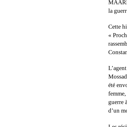
MAARIV,
la guer
Cette hi
« Proch
rassemb
Constan
L’agent
Mossad,
été envo
femme, 
guerre 
d’un mo
Les réci