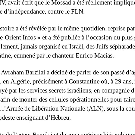
 avait écrit que le Mossad a été réellement impliqu
re d’indépendance, contre le FLN.
stoire a été révélée par le même quotidien, reprise par 
e-Orient Infos » et a été publiée à l’occasion du plus
lement, jamais organisé en Israël, des Juifs sépharade
tine, emmené par le chanteur Enrico Macias.
 Avraham Barzilai a décidé de parler de son passé d’
 en Algérie, précisément à Constantine où, à 29 ans, i
yé par les services secrets israéliens, en compagnie d
afin de monter des cellules opérationnelles pour faire
à l’Armée de Libération Nationale (ALN), sous la cou
deste enseignant d’Hébreu.
ts de l’agent Barzilai et de son supérieur hiérarchique