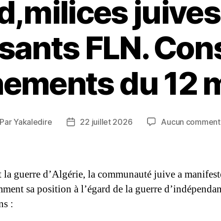
milices juives 
sants FLN. Cons
nements du 12 
Par
Yakaledire
22 juillet 2026
Aucun comment
teur
Date
de
rticle
l’article
 la guerre d’Algérie, la communauté juive a manifest
mment sa position à l’égard de la guerre d’indépenda
ns :