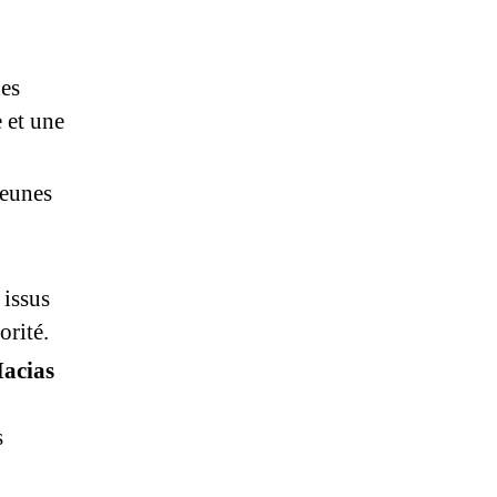
es
e et une
jeunes
issus
orité.
Macias
s