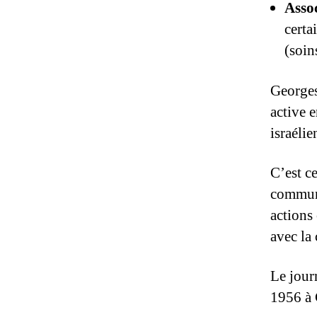
Asso
certa
(soin
Georges
active e
israélie
C’est ce
communa
actions 
avec la 
Le jour
1956 à 