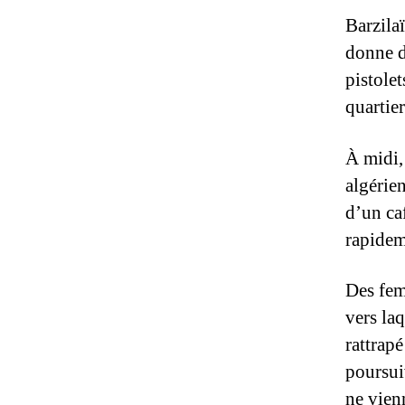
Barzila
donne d
pistolet
quartier
À midi, 
algérie
d’un caf
rapidem
Des fem
vers laq
rattrap
poursui
ne vien