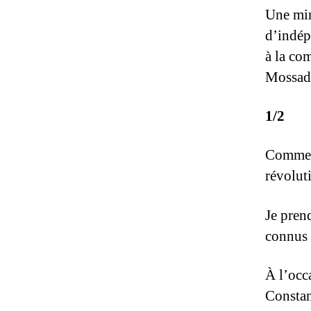
Une mino
d’indép
à la co
Mossad 
1/2
Commenç
révolut
Je pren
connus 
À l’occ
Constant