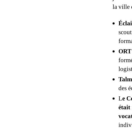
la vill
Éclai
scout
forma
ORT 
formé
logis
Talm
des é
L
e C
était
vocat
indiv