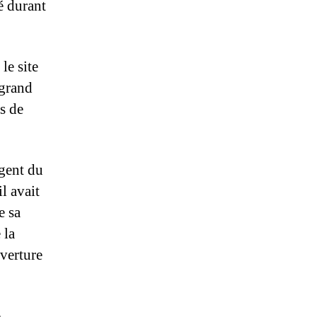
é durant
le site
 grand
s de
agent du
l avait
e sa
 la
verture
,