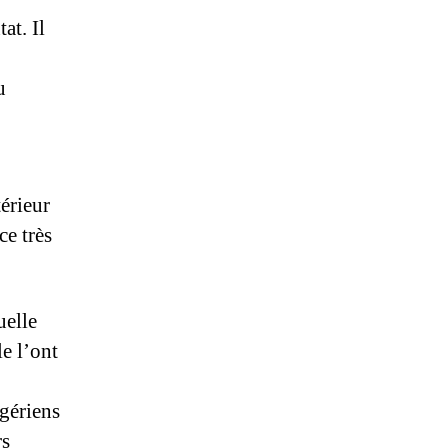
at. Il
u
térieur
ce très
uelle
le l’ont
lgériens
rs