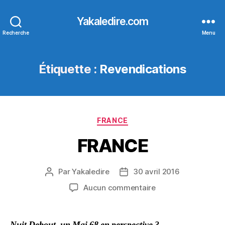
Yakaledire.com
Recherche
Menu
Étiquette :
Revendications
Catégories
FRANCE
FRANCE
Par
Yakaledire
30 avril 2016
Auteur
Date
de
de
sur
Aucun commentaire
l’article
l’article
FRANCE
Nuit Debout, un Mai 68 en perspective ?