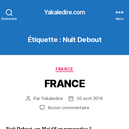
Yakaledire.com
Recherche
Menu
Étiquette :
Nuit Debout
Catégories
FRANCE
FRANCE
Par
Yakaledire
30 avril 2016
Auteur
Date
de
de
sur
Aucun commentaire
l’article
l’article
FRANCE
Nuit Debout, un Mai 68 en perspective ?