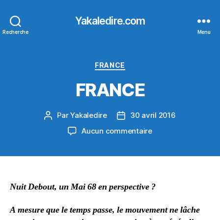
Yakaledire.com
Recherche
Menu
Catégories
FRANCE
FRANCE
Par
Yakaledire
30 avril 2016
Auteur
Date
de
de
sur
Aucun commentaire
l’article
l’article
FRANCE
Nuit Debout, un Mai 68 en perspective ?
A mesure que le temps passe, le mouvement ne lâche