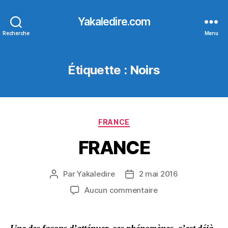
Yakaledire.com
Recherche
Menu
Étiquette :
Noirs
Catégories
FRANCE
FRANCE
Par
Yakaledire
2 mai 2016
Auteur
Date
de
de
sur
Aucun commentaire
l’article
l’article
FRANCE