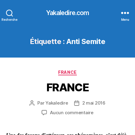
Yakaledire.com
Recherche
Menu
Étiquette :
Anti Semite
Catégories
FRANCE
FRANCE
Par
Yakaledire
2 mai 2016
Auteur
Date
de
de
sur
Aucun commentaire
l’article
l’article
FRANCE