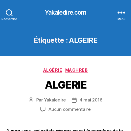
Yakaledire.com
Recherche
Menu
Étiquette :
ALGEIRE
Catégories
ALGÉRIE
MAGHREB
ALGERIE
Par
Yakaledire
4 mai 2016
Auteur
Date
de
de
sur
Aucun commentaire
l’article
l’article
ALGERIE
A mon sens, cet article résume en soi le paradoxe de la