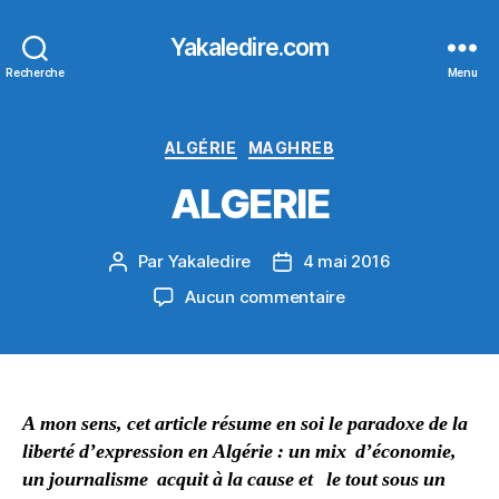
Yakaledire.com
Recherche
Menu
Catégories
ALGÉRIE
MAGHREB
ALGERIE
Par
Yakaledire
4 mai 2016
Auteur
Date
de
de
sur
Aucun commentaire
l’article
l’article
ALGERIE
A mon sens, cet article résume en soi le paradoxe de la
liberté d’expression en Algérie : un mix d’économie,
un journalisme acquit à la cause et le tout sous un