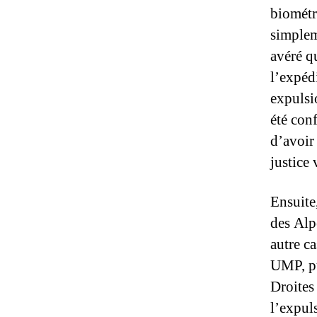
biométr
simplem
avéré qu
l’expédi
expulsio
été conf
d’avoir
justice 
Ensuite
des Alp
autre c
UMP, pu
Droites 
l’expul