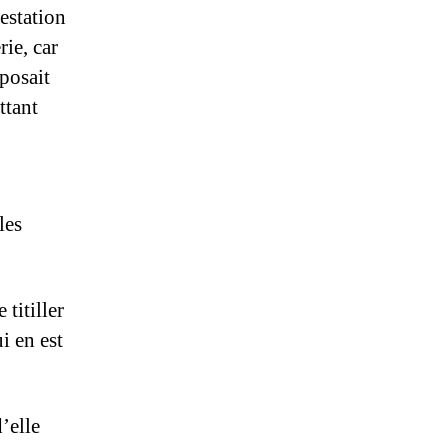
estation
rie, car
sposait
ttant
les
titiller
i en est
’elle