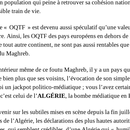
n population qui peine à retrouver sa cohésion nation
ible train de vie.
e « OQTF » est devenu aussi spéculatif qu’une vale
re. Ainsi, les OQTF des pays européens en dehors de
e tout autre continent, ne sont pas aussi rentables que
u Maghreb.
’intérieur même de ce foutu Maghreb, il y a un pays qu
e bien plus que ses voisins, l’évocation de son simpl
soi un jackpot politico-médiatique ; vous l’avez certa
c’est celui de l’
ALGÉRIE
, la bombe médiatique en 
enir sur les subtiles mises en scène depuis la fin juil
 de l’Algérie, les déclarations des plus hautes autorit
ses, qui semblent crédibles, d’une Algérie qui « humil