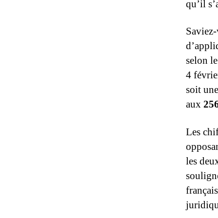
qu’il s’
Saviez-
d’appli
selon l
4 févri
soit un
aux
25
Les chif
opposan
les deux
soulign
françai
juridiq