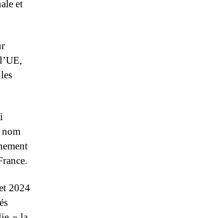
ale et
ur
 l’UE,
 les
i
e nom
inement
France.
let 2024
és
ie » la