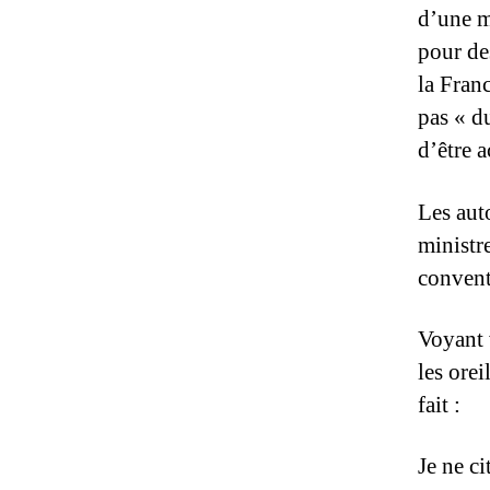
d’une m
pour des
la Franc
pas « du
d’être 
Les aut
ministr
conventi
Voyant 
les ore
fait :
Je ne c