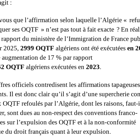
agit :
vous que l’affirmation selon laquelle l’Algérie « ref
quer ses OQTF » n’est pas tout à fait exacte ? En réal
e rapport du ministère de l’Immigration de France pub
er 2025,
2999 OQTF
algériens ont été exécutées
en 2
e augmentation de 17 % par rapport
62 OQTF
algériens exécutées en
2023
.
fres officiels contredisent les affirmations tapageuse
ts. Il est donc clair qu’il s’agit d’une supercherie co
 OQTF refoulés par l’Algérie, dont les raisons, faut-i
er, sont dues au non-respect des conventions franco-
ses sur l’expulsion des OQTF et à la non-conformité
ue du droit français quant à leur expulsion.