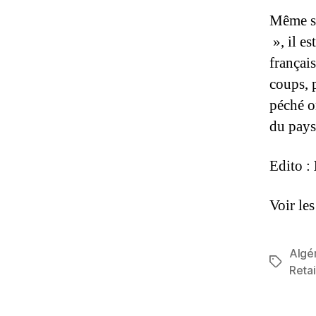
Même si
», il es
françai
coups, 
péché or
du pays
Edito :
Voir le
Algé
Étiquett
Retai