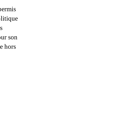
 permis
olitique
s
our son
se hors