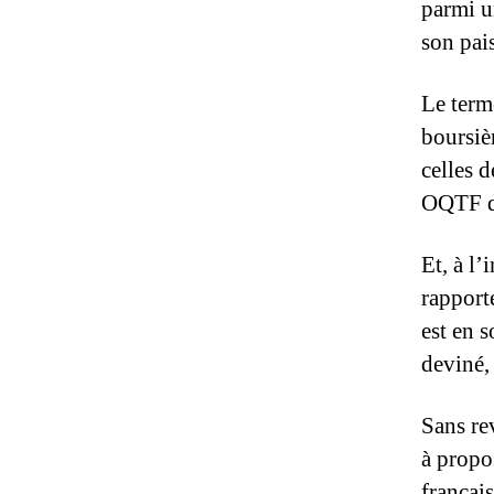
parmi u
son pais
Le term
boursiè
celles d
OQTF d
Et, à l
rapport
est en 
deviné, 
Sans rev
à propos
françai