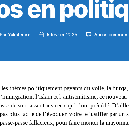
os en politi
Par
Yakaledire
5 février 2025
Aucun comment
teur
Date
de
rticle
l’article
es thèmes politiquement payants du voile, la burqa, 
, l’immigration, l’islam et l’antisémitisme, ce nouveau
asse de surclasser tous ceux qui l’ont précédé. D’aill
 pas plus facile de l’évoquer, voire le justifier par un 
 passe-passe fallacieux, pour faire monter la mayonna