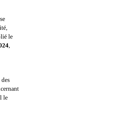
use
ité,
lié le
024
,
s des
ncernant
l le