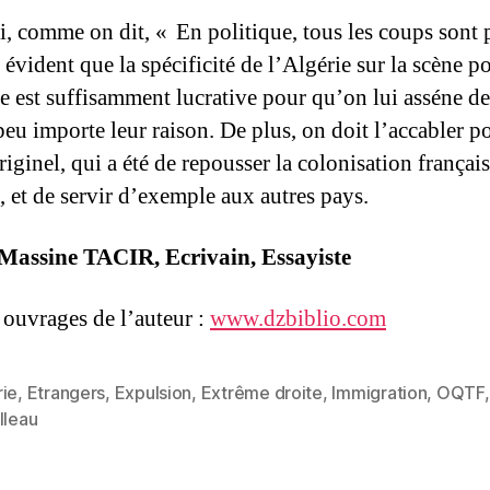
, comme on dit, « En politique, tous les coups sont
t évident que la spécificité de l’Algérie sur la scène p
se est suffisamment lucrative pour qu’on lui asséne de
peu importe leur raison. De plus, on doit l’accabler p
iginel, qui a été de repousser la colonisation françai
, et de servir d’exemple aux autres pays.
Massine TACIR, Ecrivain, Essayiste
s ouvrages de l’auteur :
www.dzbiblio.com
rie
,
Etrangers
,
Expulsion
,
Extrême droite
,
Immigration
,
OQTF
,
es
lleau