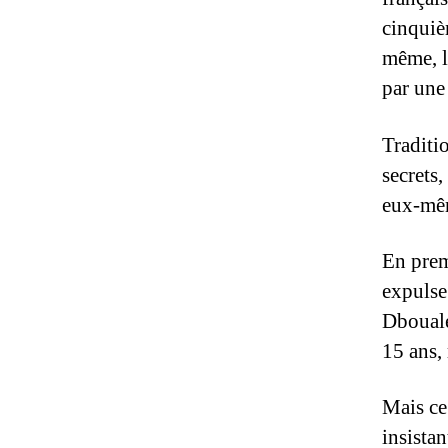
cinquiè
même, le
par une 
Traditi
secrets,
eux-mêm
En premi
expulse
Dbouale
15 ans,
Mais ce 
insista