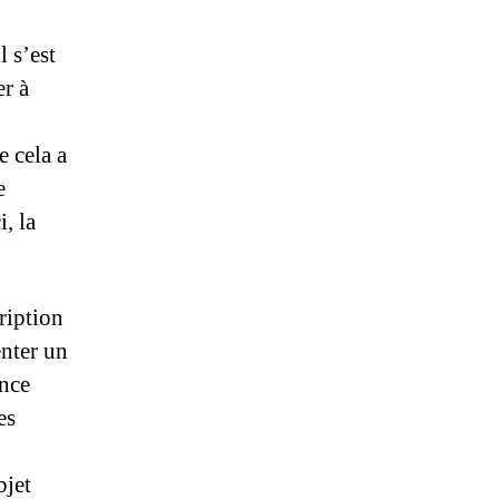
l s’est
er à
e cela a
e
, la
ription
enter un
ence
es
bjet