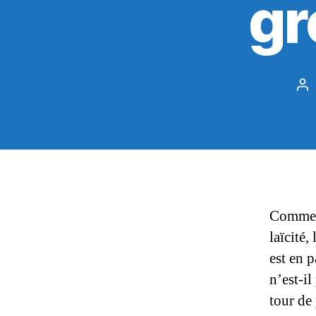
gr
Au
de
l’a
Comme l
laïcité
est en p
n’est-il
tour de