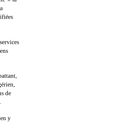
la
ifiées
services
iens
battant,
érien,
us de
.
 en y