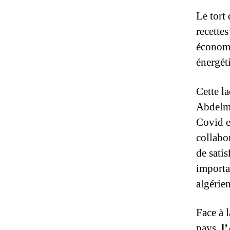
Le tort
recette
économi
énergét
Cette l
Abdelma
Covid e
collabor
de satis
importa
algérien
Face à 
pays,
l’