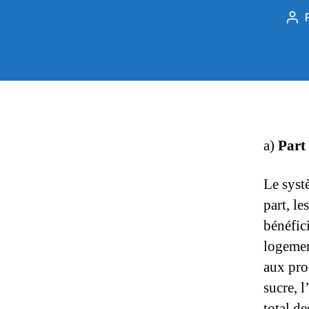
Au
de
l’ar
a)
Part
Le syst
part, le
bénéfici
logemen
aux prod
sucre, l
total de