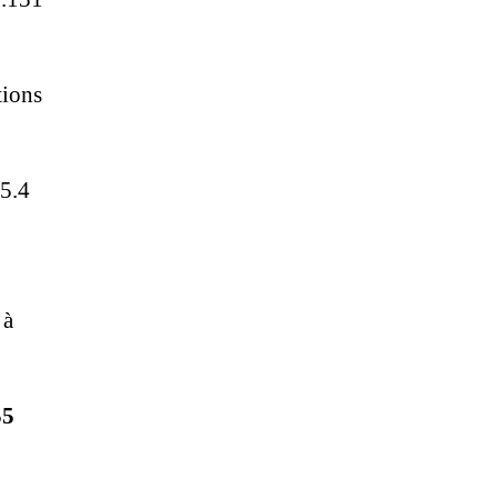
tions
35.4
 à
55