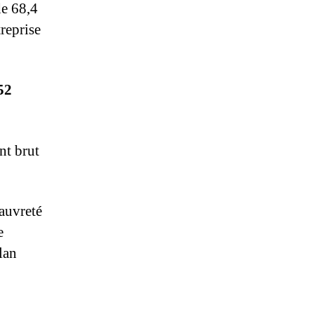
de 68,4
reprise
52
nt brut
pauvreté
e
lan