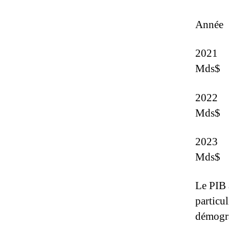
Année
2021 
Mds$
2022 
Mds$
2023
Mds$
Le PIB a
particu
démogra