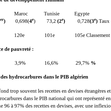
érie Maroc Tunisie Egy
er
e
e
e
1
)
0,698(
4
) 73,2
(2
)
0,728
(3
)
Taux
120e 101e 105e Classement
ce de pauvreté :
% 3,9% 16,6% 29,7%
%
 des hydrocarbures dans le PIB algérien
ond trop souvent les recettes en devises étrangères et 
rocarbures dans le PIB national qui ont représenté en
 96 à 97% des recettes en devises, avec une inflexi