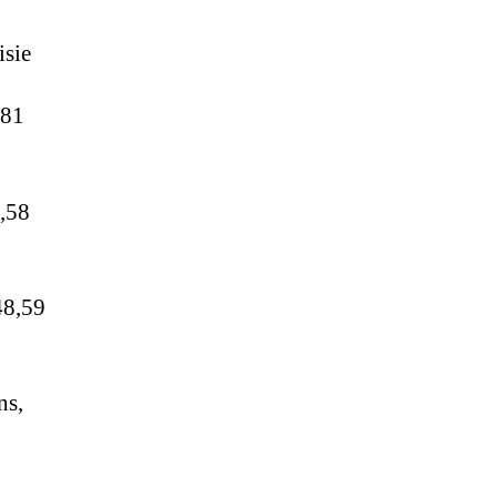
sie
81
,58
8,59
ns,