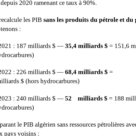
 depuis 2020 ramenant ce taux à 90%.
 recalcule les PIB
sans les produits du pétrole et du
tenons :
021 : 187 milliards $ —
35,4 milliards $
= 151,6 mi
ydrocarbures)
022 : 226 milliards $ —
68,4 milliards $
=
illiards $ (hors hydrocarbures)
023 : 240 milliards $ —
52 milliards $
= 188 mill
ydrocarbures)
arant le PIB algérien sans ressources pétrolières ave
x pays voisins :