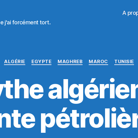
A pro
 j'ai forcément tort.
Catégories
ALGÉRIE
EGYPTE
MAGHREB
MAROC
TUNISIE
the algérien
nte pétrolièr