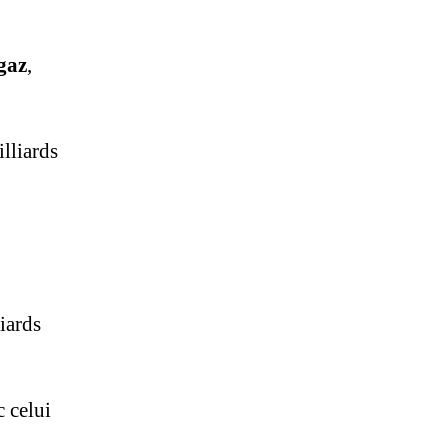
 gaz
,
lliards
iards
c celui