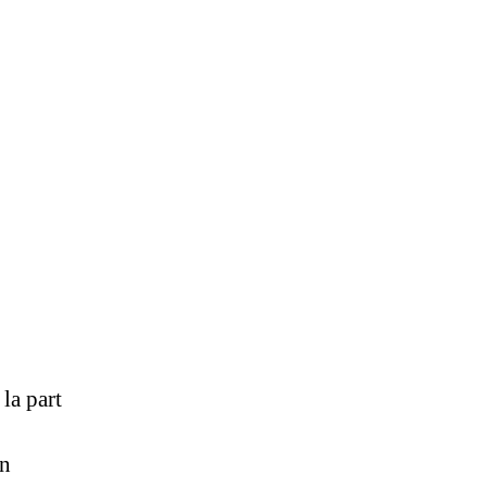
pte
la part
on