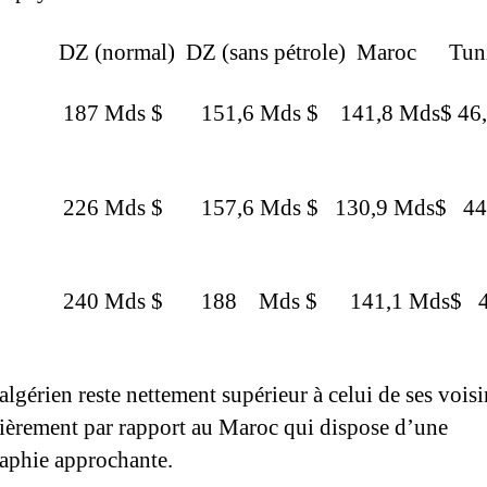
 DZ (normal) DZ (sans pétrole) Maroc Tuni
187 Mds $ 151,6 Mds $ 141,8 Mds$ 46,
226 Mds $ 157,6 Mds $ 130,9 Mds$ 44
 240 Mds $ 188 Mds $ 141,1 Mds$ 4
lgérien reste nettement supérieur à celui de ses voisi
lièrement par rapport au Maroc qui dispose d’une
phie approchante.