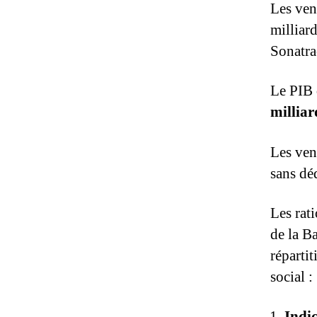
Les ven
milliar
Sonatra
Le PIB 
milliar
Les ven
sans dé
Les rat
de la B
réparti
social :
Indi