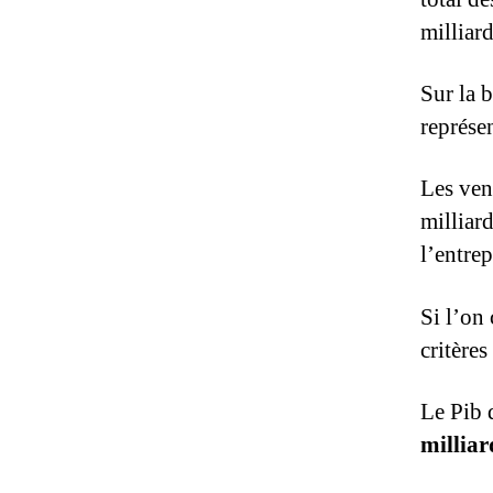
milliar
Sur la 
représe
Les ven
milliard
l’entrep
Si l’on
critères
Le Pib 
milliar