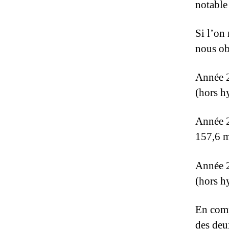
notable
Si l’on
nous ob
Année 2
(hors h
Année 2
157,6 m
Année 2
(hors h
En comp
des deu