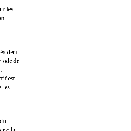
ur les
on
résident
riode de
n
tif est
e les
 du
er « la