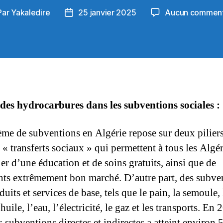
Par
Yakaledire
25 janvier 2025
Aucun comment
teur
Date
de
ticle
l’article
 des hydrocarbures dans les subventions sociales :
ème de subventions en Algérie repose sur deux pilier
s « transferts sociaux » qui permettent à tous les Algé
er d’une éducation et de soins gratuits, ainsi que de
ts extrêmement bon marché. D’autre part, des subve
uits et services de base, tels que le pain, la semoule, 
’huile, l’eau, l’électricité, le gaz et les transports. En 
s subventions directes et indirectes a atteint environ 