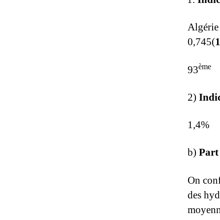
Alg
0,745(
ème
93
2)
Indi
1,4
b)
Part
On conf
des hyd
moyenne