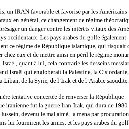
is, un IRAN favorable et favorisé par les Américains e
taux en général, ce changement de régime théocrati
t présager un danger contre les intérêts vitaux des Amé
pays occidentaux. Les pays arabes du golfe également
ient ce régime de République islamique, qui risquait 
r chez eux et de mettre ainsi en péril le régime mona
. Israël, quant à lui, cela contrarie les desseins messi
nd Israël qui engloberait la Palestine, la Cisjordanie
u Liban, de la Syrie, de l’Irak et de l’Arabie saoudite.
ière tentative concertée de renverser la République
ue iranienne fut la guerre Iran-Irak, qui dura de 1980
ussein, devenu le mal aimé, la mena par procuration
is lui fournirent les armes, et les pays arabes du golf