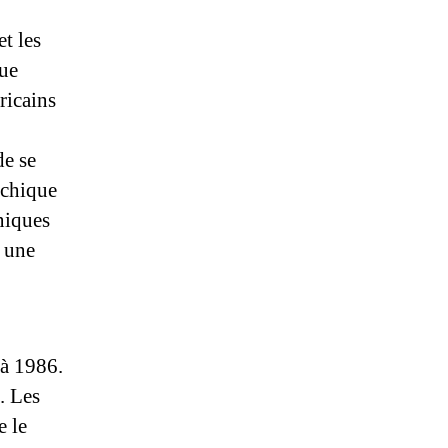
t les
que
ricains
de se
rchique
aniques
, une
 à 1986.
. Les
e le