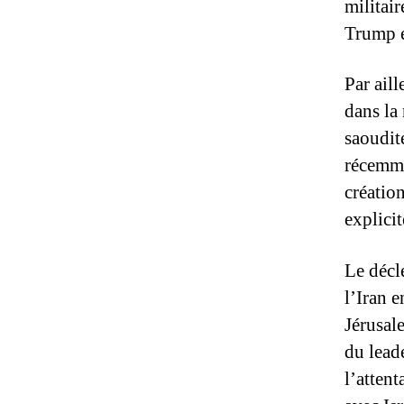
militai
Trump e
Par aill
dans la
saoudite
récemmen
créatio
explici
Le décl
l’Iran 
Jérusale
du lead
l’atten