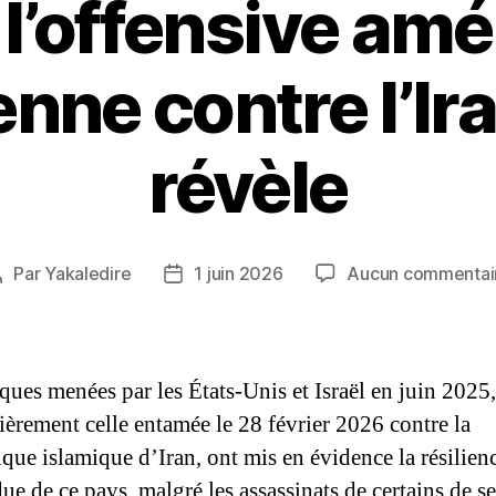
l’offensive am
enne contre l’I
révèle
Par
Yakaledire
1 juin 2026
Aucun commentai
Auteur
Date
de
de
’article
l’article
ques menées par les États-Unis et Israël en juin 2025,
lièrement celle entamée le 28 février 2026 contre la
que islamique d’Iran, ont mis en évidence la résilien
ue de ce pays, malgré les assassinats de certains de se