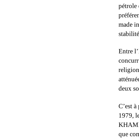
pétrole 
préfére
made in
stabilit
Entre l’
concurr
religion
atténuée
deux so
C’est à
1979, l
KHAMENE
que com