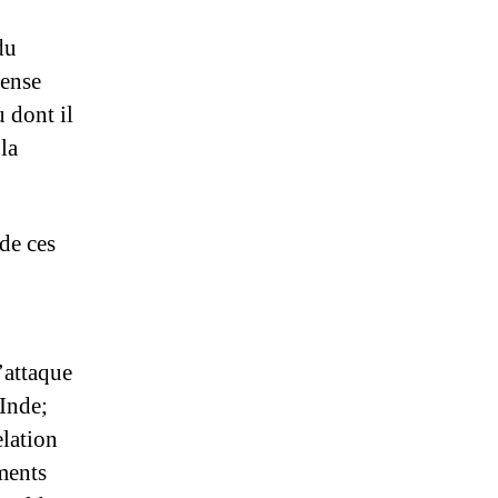
du
fense
 dont il
 la
de ces
’attaque
’Inde;
elation
ments