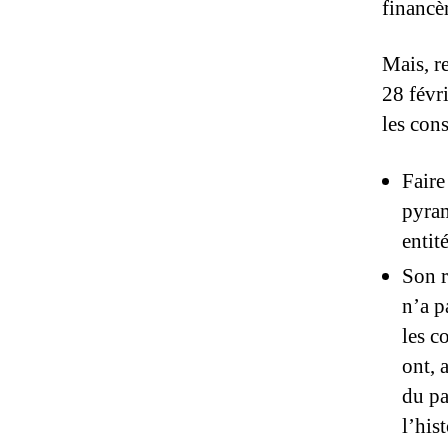
financè
Mais, r
28 févr
les con
Faire
pyram
entit
Son r
n’a p
les c
ont, 
du p
l’his