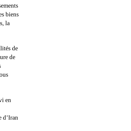
ssements
es biens
, la
lités de
ure de
s
tous
vi en
 d’Iran