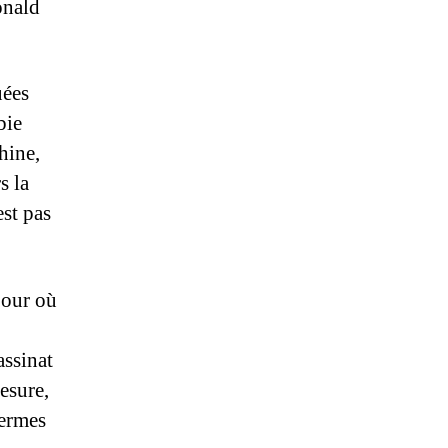
onald
uées
bie
hine,
s la
est pas
jour où
assinat
esure,
termes