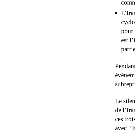
comme
L’Ira
cyclo
pour 
est l
parti
Pendant
évèneme
subrept
Le sile
de l’Ira
ces troi
avec l’