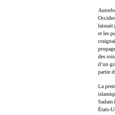
Autrefo
Occiden
laissai
et les 
craigna
propage
des rois
d’un gra
partie d
La prem
islamiq
Sadam H
États-Un