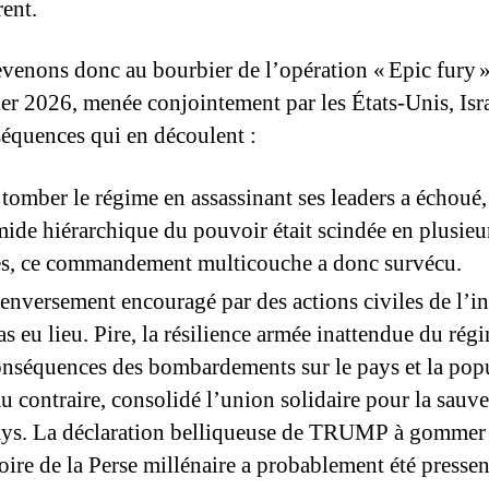
rent.
evenons donc au bourbier de l’opération « Epic fury 
ier 2026, menée conjointement par les États-Unis, Isra
séquences qui en découlent :
 tomber le régime en assassinant ses leaders a échoué, 
ide hiérarchique du pouvoir était scindée en plusieu
és, ce commandement multicouche a donc survécu.
enversement encouragé par des actions civiles de l’in
as eu lieu. Pire, la résilience armée inattendue du rég
onséquences des bombardements sur le pays et la pop
au contraire, consolidé l’union solidaire pour la sauv
ays. La déclaration belliqueuse de TRUMP à gommer
toire de la Perse millénaire a probablement été pressen