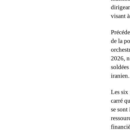
dirigea
visant à
Précéde
de la p
orchestr
2026, n’
soldées
iranien.
Les six 
carré q
se sont
ressour
financi