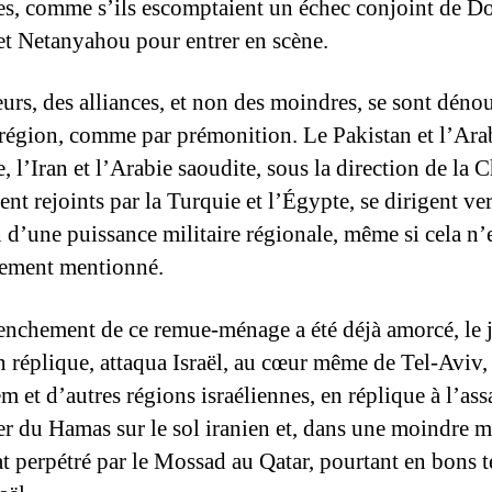
res, comme s’ils escomptaient un échec conjoint de D
t Netanyahou pour entrer en scène.
eurs, des alliances, et non des moindres, se sont déno
 région, comme par prémonition. Le Pakistan et l’Ara
, l’Iran et l’Arabie saoudite, sous la direction de la C
t rejoints par la Turquie et l’Égypte, se dirigent ver
n d’une puissance militaire régionale, même si cela n’
tement mentionné.
enchement de ce remue-ménage a été déjà amorcé, le 
en réplique, attaqua Israël, au cœur même de Tel-Aviv,
m et d’autres régions israéliennes, en réplique à l’ass
er du Hamas sur le sol iranien et, dans une moindre m
tat perpétré par le Mossad au Qatar, pourtant en bons 