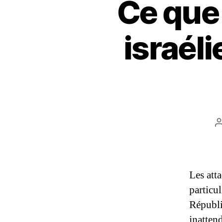
Ce que 
israéli
l
Les atta
particu
Républi
inattend