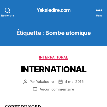
Yakaledire.com
Recherche
Menu
Étiquette :
Bombe atomique
Catégories
INTERNATIONAL
INTERNATIONAL
Par
Yakaledire
4 mai 2016
Auteur
Date
de
de
sur
Aucun commentaire
l’article
l’article
INTERNATIONAL
COREE DU NORD