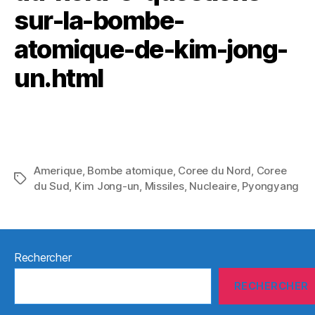
sur-la-bombe-
atomique-de-kim-jong-
un.html
Amerique
,
Bombe atomique
,
Coree du Nord
,
Coree
Étiquettes
du Sud
,
Kim Jong-un
,
Missiles
,
Nucleaire
,
Pyongyang
Rechercher
RECHERCHER