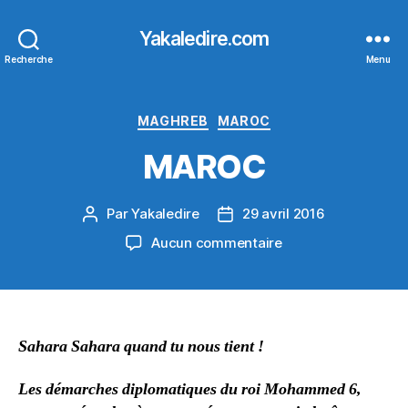
Yakaledire.com
Recherche
Menu
Catégories
MAGHREB
MAROC
MAROC
Par
Yakaledire
29 avril 2016
Auteur
Date
de
de
sur
Aucun commentaire
l’article
l’article
MAROC
Sahara Sahara quand tu nous tient !
Les démarches diplomatiques du roi Mohammed 6,