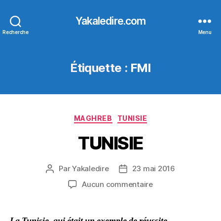
Yakaledire.com
Recherche
Menu
Étiquette :
FMI
Catégories
MAGHREB
TUNISIE
TUNISIE
Par
Yakaledire
23 mai 2016
Auteur
Date
de
de
sur
Aucun commentaire
l’article
l’article
TUNISIE
La Tunisie, qui était un exemple de réussite