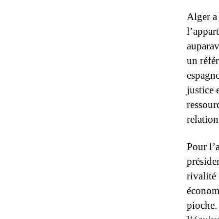
Alger a
l’appar
auparav
un réfé
espagno
justice
ressour
relatio
Pour l’a
préside
rivalité
économi
pioche.