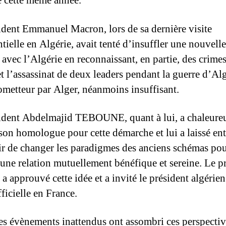
de cette même année.
ident Emmanuel Macron, lors de sa dernière visite
tielle en Algérie, avait tenté d’insuffler une nouvelle
 avec l’Algérie en reconnaissant, en partie, des crime
et l’assassinat de deux leaders pendant la guerre d’Alg
ometteur par Alger, néanmoins insuffisant.
ident Abdelmajid TEBOUNE, quant à lui, a chaleure
é son homologue pour cette démarche et lui a laissé en
ir de changer les paradigmes des anciens schémas po
r une relation mutuellement bénéfique et sereine. Le p
 a approuvé cette idée et a invité le président algérie
fficielle en France.
es évènements inattendus ont assombri ces perspectiv