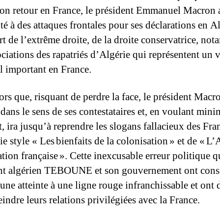
 son retour en France, le président Emmanuel Macron a
té à des attaques frontales pour ses déclarations en Al
art de l’extrême droite, de la droite conservatrice, no
ociations des rapatriés d’Algérie qui représentent un v
al important en France.
ors que, risquant de perdre la face, le président Macr
dans le sens de ses contestataires et, en voulant mini
, ira jusqu’à reprendre les slogans fallacieux des Fra
e style « Les bienfaits de la colonisation » et de « L’
tion française ». Cette inexcusable erreur politique q
nt algérien TEBOUNE et son gouvernement ont cons
ne atteinte à une ligne rouge infranchissable et ont 
eindre leurs relations privilégiées avec la France.