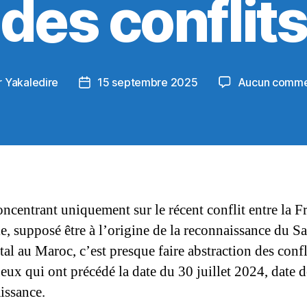
des conflit
r
Yakaledire
15 septembre 2025
Aucun comme
ur
Date
de
cle
l’article
oncentrant uniquement sur le récent conflit entre la F
ie, supposé être à l’origine de la reconnaissance du S
al au Maroc, c’est presque faire abstraction des confl
eux qui ont précédé la date du 30 juillet 2024, date d
issance.