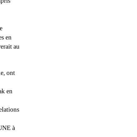
mpris
e
es en
erait au
e, ont
ak en
elations
OUNE à