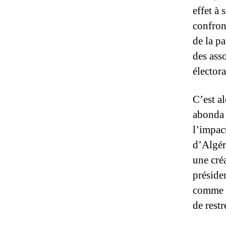
effet à
confron
de la p
des ass
élector
C’est al
abonda 
l’impact
d’Algéri
une créa
préside
comme u
de restr