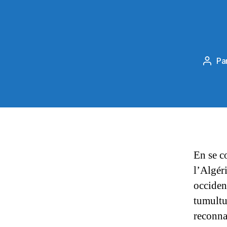
Pa
Aute
de
l’arti
En se c
l’Algér
occident
tumultu
reconna