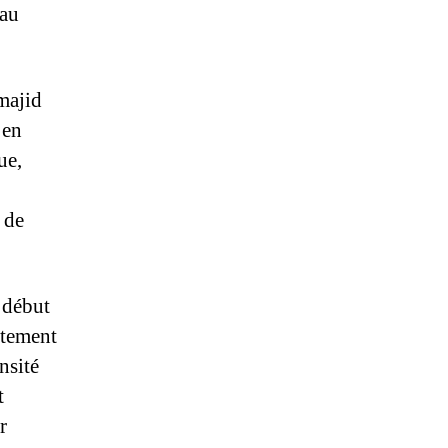
 au
majid
 en
ue,
 de
e début
stement
nsité
t
r