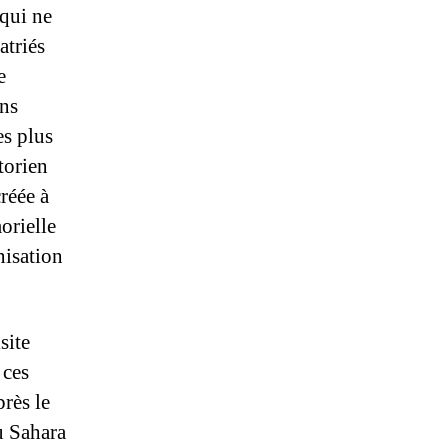
 qui ne
atriés
e
ens
es plus
torien
réée à
orielle
nisation
site
 ces
près le
u Sahara