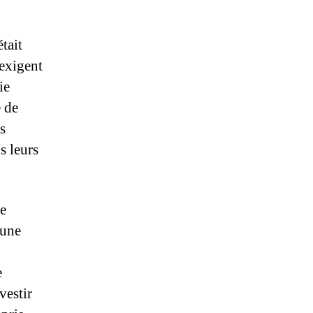
tait
 exigent
ie
e de
s
s leurs
le
 une
e
vestir