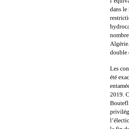
l’équiva
dans le
restrict
hydroca
nombreu
Algérie
double 
Les con
été exac
entamée
2019. C
Boutefl
privilé
l’élect