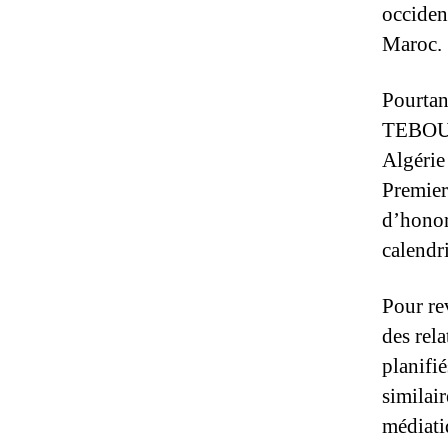
occiden
Maroc.
Pourtan
TEBOUNE
Algérie
Premier
d’honor
calendr
Pour rev
des rel
planifié
similai
médiati