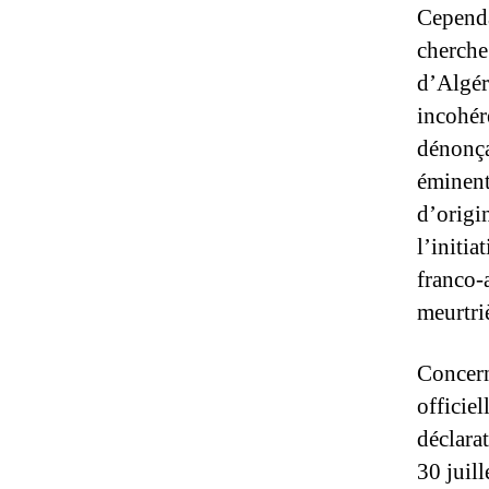
Cependa
cherche 
d’Algér
incohér
dénonça
éminent
d’origi
l’initia
franco-a
meurtri
Concern
officiel
déclarat
30 juil