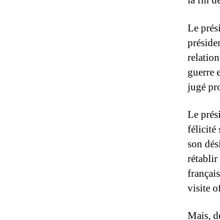
la fin 
Le prés
présiden
relation
guerre 
jugé pr
Le prés
félicit
son dés
rétabli
français
visite o
Mais, d