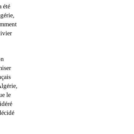
 été
gérie,
tamment
ivier
on
miser
nçais
Algérie,
ue le
idéré
décidé