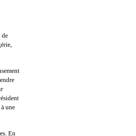
s de
érie,
usement
tendre
ur
résident
n à une
es. En