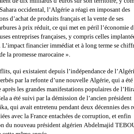
lent de dix milliards d’euros sur son territoire, y co
 Sahara occidental, l’Algérie a réagi en imposant des
ions d’achat de produits français et la vente de ses
rbures à prix réduit, ce qui met en péril l’économie d
ses entreprises françaises, y compris celles implanté
. L’impact financier immédiat et à long terme se chiffr
de la promesse marocaine ».
flits, qui existaient depuis l’indépendance de l’Algéri
erbés par la refonte d’une nouvelle Algérie, qui a été
 après les grandes manifestations populaires de l’Hir
ela a été suivi par la démission de l’ancien président
ika, qui avait entretenu pendant deux décennies des r
giées avec la France entachées de corruption, et enfin
ion du nouveau président algérien Abdelmajid TEB