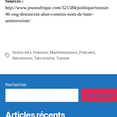
Sources :
http://www.jeuneafrique.com/321584/politique/tunisie-
46-ong-denoncent-abus-commis-nom-de-lutte-
antiterroriste/
Droits de L Homme
,
Manifestations
,
Policiers
,
Étiquettes
Revolution
,
Terrorisme
,
Tunisie
Rechercher
RECHERCHER
Articles récents