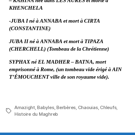
– KAHINA née dans LES AURES et morte à
KHENCHELA
-JUBA I né à ANNABA et mort à CIRTA
(CONSTANTINE)
JUBA II né à ANNABA et mort à TIPAZA
(CHERCHELL) (Tombeau de la Chrétienne)
SYPHAX né EL MADHER – BATNA, mort
emprisonné à Rome, (un tombeau vide érigé à AIN
T’ÉMOUCHENT ville de son royaume vide).
Amazight
,
Babyles
,
Berbères
,
Chaouias
,
Chleufs
,
Étiquettes
Histoire du Maghreb