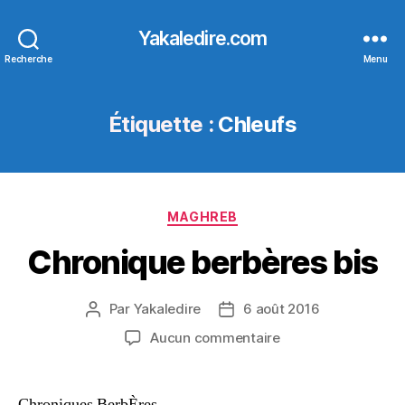
Yakaledire.com
Recherche
Menu
Étiquette :
Chleufs
Catégories
MAGHREB
Chronique berbères bis
Par
Yakaledire
6 août 2016
Auteur
Date
de
de
sur
Aucun commentaire
l’article
l’article
Chronique
berbères
bis
Chroniques BerbÈres