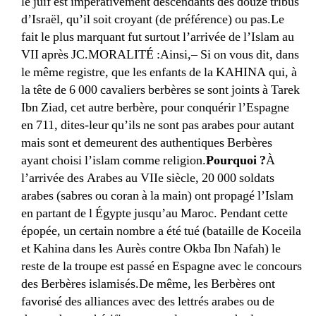
le juif est impérativement descendants des douze tribus
d’Israël, qu’il soit croyant (de préférence) ou pas.Le
fait le plus marquant fut surtout l’arrivée de l’Islam au
VII après JC.MORALITÉ :Ainsi,– Si on vous dit, dans
le même registre, que les enfants de la KAHINA qui, à
la tête de 6 000 cavaliers berbères se sont joints à Tarek
Ibn Ziad, cet autre berbère, pour conquérir l’Espagne
en 711, dites-leur qu’ils ne sont pas arabes pour autant
mais sont et demeurent des authentiques Berbères
ayant choisi l’islam comme religion.
Pourquoi ?
À
l’arrivée des Arabes au VIIe siècle, 20 000 soldats
arabes (sabres ou coran à la main) ont propagé l’Islam
en partant de l Égypte jusqu’au Maroc. Pendant cette
épopée, un certain nombre a été tué (bataille de Koceila
et Kahina dans les Aurès contre Okba Ibn Nafah) le
reste de la troupe est passé en Espagne avec le concours
des Berbères islamisés.De même, les Berbères ont
favorisé des alliances avec des lettrés arabes ou de