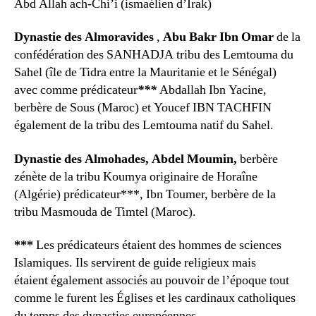
Abd Allah ach-Chi’i (ismaélien d’Irak)
Dynastie des Almoravides
,
Abu Bakr Ibn Omar
de la
confédération des SANHADJA tribu des Lemtouma du
Sahel (île de Tidra entre la Mauritanie et le Sénégal)
avec comme prédicateur
***
Abdallah Ibn Yacine,
berbère de Sous (Maroc) et Youcef IBN TACHFIN
également de la tribu des Lemtouma natif du Sahel.
Dynastie des Almohades,
Abdel Moumin,
berbère
zénète de la tribu Koumya originaire de Horaîne
(Algérie) prédicateur***, Ibn Toumer, berbère de la
tribu Masmouda de Timtel (Maroc).
***
Les prédicateurs étaient des hommes de sciences
Islamiques. Ils servirent de guide religieux mais
étaient également associés au pouvoir de l’époque tout
comme le furent les Églises et les cardinaux catholiques
du temps des dynasties européennes.