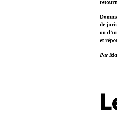
retour
Dommage
de juri
ou d’un
et répo
Par Mas
L