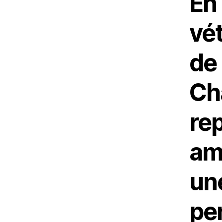
En
vé
de 
Ch
rep
am
une
pe