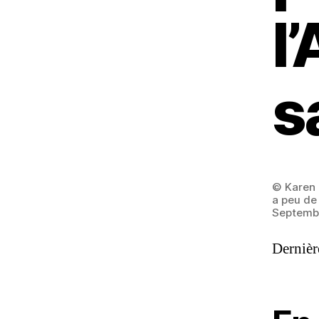
l
s
© Karen B
a peu de 
Septembr
Dernièr