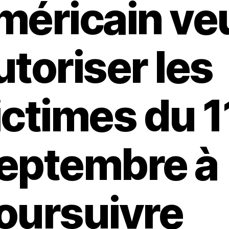
méricain ve
utoriser les
ictimes du 1
eptembre à
oursuivre