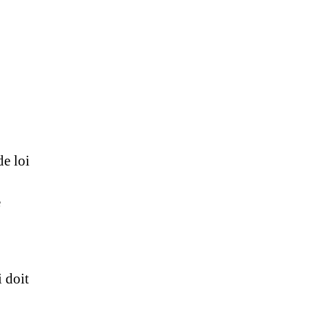
e loi
e
i doit