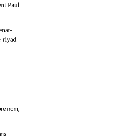
ent Paul
enat-
-riyad
pre nom,
ans