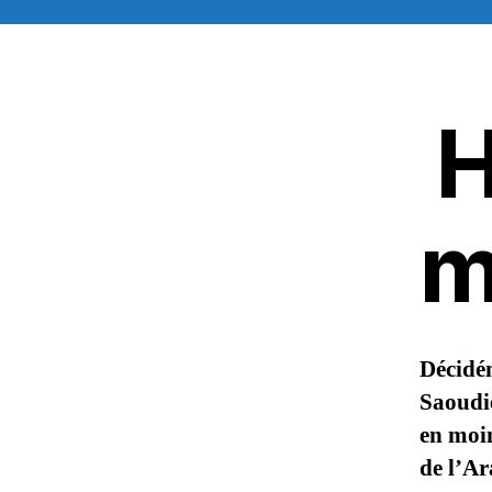
H
m
Décidém
Saoudie
en moin
de l’Ar