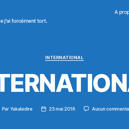
A pro
 j'ai forcément tort.
Catégories
INTERNATIONAL
NTERNATION
Par
Yakaledire
23 mai 2016
Aucun commenta
uteur
Date
e
de
article
l’article