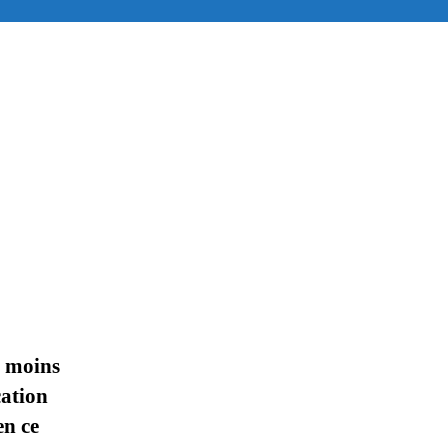
e moins
cation
en ce