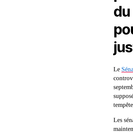
du
po
jus
Le
Séna
controve
septemb
supposé
tempête
Les sén
mainten