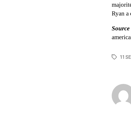
majorité
Ryan a 
Source 
america
11 S
Étiquett