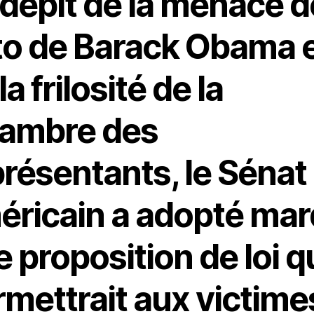
 dépit de la menace d
to de Barack Obama 
la frilosité de la
ambre des
résentants, le Sénat
éricain a adopté mar
 proposition de loi q
rmettrait aux victime