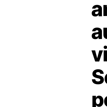
a
a
v
S
p