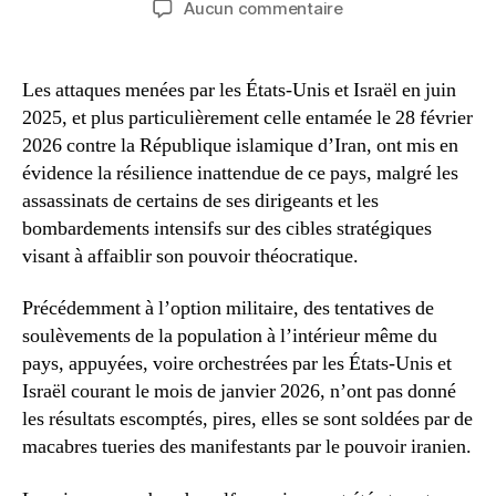
sur
Aucun commentaire
l’article
l’article
Ce
que
l’offensive
Les attaques menées par les États-Unis et Israël en juin
américano-
2025, et plus particulièrement celle entamée le 28 février
israélienne
2026 contre la République islamique d’Iran, ont mis en
contre
évidence la résilience inattendue de ce pays, malgré les
l’Iran
assassinats de certains de ses dirigeants et les
nous
bombardements intensifs sur des cibles stratégiques
révèle
visant à affaiblir son pouvoir théocratique.
Précédemment à l’option militaire, des tentatives de
soulèvements de la population à l’intérieur même du
pays, appuyées, voire orchestrées par les États-Unis et
Israël courant le mois de janvier 2026, n’ont pas donné
les résultats escomptés, pires, elles se sont soldées par de
macabres tueries des manifestants par le pouvoir iranien.