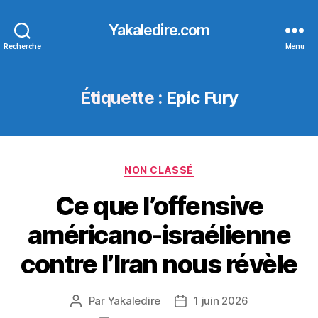
Yakaledire.com
Recherche
Menu
Étiquette :
Epic Fury
Catégories
NON CLASSÉ
Ce que l’offensive
américano-israélienne
contre l’Iran nous révèle
Par
Yakaledire
1 juin 2026
Auteur
Date
de
de